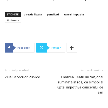
ETICHETE
directia fiscala
penalitati
taxe si impozite
timisoara
Facebook
Twitter
Articolul precedent
Articolul următor
Ziua Serviciilor Publice
Clădirea Teatrului Naţional
iluminată în roz, ca simbol al
luptei împotriva cancerului de
sân