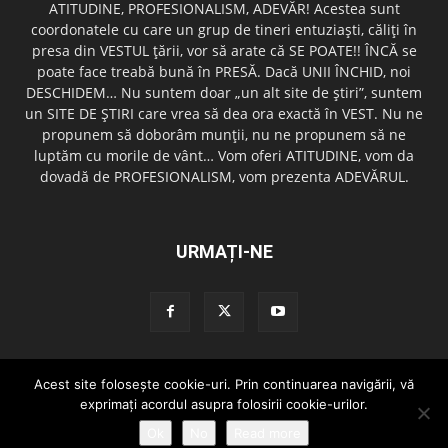
ATITUDINE, PROFESIONALISM, ADEVĂR! Acestea sunt
coordonatele cu care un grup de tineri entuziaşti, căliţi în
presa din VESTUL ţării, vor să arate că SE POATE!! ÎNCĂ se
poate face treabă bună în PRESĂ. Dacă UNII ÎNCHID, noi
DESCHIDEM… Nu suntem doar „un alt site de ştiri”, suntem
un SITE DE ŞTIRI care vrea să dea ora exactă în VEST. Nu ne
propunem să doborâm munţii, nu ne propunem să ne
luptăm cu morile de vânt… Vom oferi ATITUDINE, vom da
dovadă de PROFESIONALISM, vom prezenta ADEVĂRUL.
URMAȚI-NE
Acest site foloseşte cookie-uri. Prin continuarea navigării, vă
Redactia GazetaDinVest.ro
Termeni de utilizare
Cod de conduita
exprimaţi acordul asupra folosirii cookie-urilor.
Confidentialitatea Datelor
Trimite o stire!
Publicitate
Contact
Ok
No
Read more
© copyright 2015 - 2026 GazetaDinVest.ro. Toate drepturile rezervate!