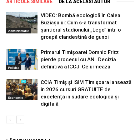
ARTICOLE SIMILARE
DE LA ACELAȘI AUTOR
VIDEO: Bombă ecologică în Calea
Buziașului: Cum s-a transformat
șantierul stadionului „Lego” într-o
Administratie
groapă clandestină de gunoi
Primarul Timișoarei Domnic Fritz
pierde procesul cu ANI. Decizia
definitivă a ICCJ. Ce urmează
Politica
CCIA Timiș și ISIM Timișoara lansează
în 2026 cursuri GRATUITE de
excelență în sudare ecologică și
Economie
digitală