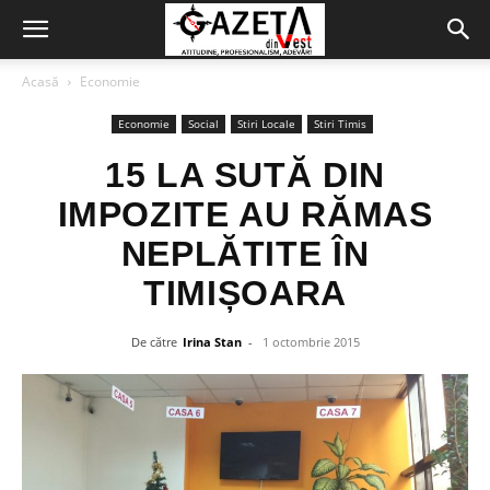
Acasă
Economie
Economie
Social
Stiri Locale
Stiri Timis
15 LA SUTĂ DIN
IMPOZITE AU RĂMAS
NEPLĂTITE ÎN
TIMIȘOARA
De către
Irina Stan
-
1 octombrie 2015