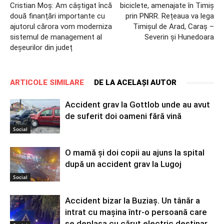
Cristian Moș: Am câștigat încă
biciclete, amenajate în Timiș
două finanțări importante cu
prin PNRR. Rețeaua va lega
ajutorul cărora vom moderniza
Timișul de Arad, Caraș –
sistemul de management al
Severin și Hunedoara
deșeurilor din județ
ARTICOLE SIMILARE
DE LA ACELAȘI AUTOR
Accident grav la Gottlob unde au avut
de suferit doi oameni fără vină
Social
O mamă şi doi copii au ajuns la spital
după un accident grav la Lugoj
Social
Accident bizar la Buziaș. Un tânăr a
intrat cu mașina într-o persoană care
se deplasa cu căruț electric destinar