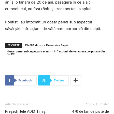
ani și o tănără de 20 de ani, pasageră în celălalt
autovehicul, au fost răniți și transportați la spital.
Polițișții au întocmit un dosar penal sub aspectul
săvârșirii infracțiunii de vătămare corporală din culpă.
ETICHETE
DN68A dinspre Deva catre Faget
dosar penal sub aspectul savarsirii infractiunii de vatamare corporala din
culpa
Facebook
Twitter
Articolul precedent
Articolul următor
Președintele ADID Timiș,
470 de km de piste de