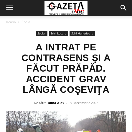
Acasă
Social
Social
Stiri Locale
Stiri Hunedoara
A INTRAT PE
CONTRASENS ŞI A
FĂCUT PRĂPĂD.
ACCIDENT GRAV
LÂNGĂ COŞEVIŢA
De către
Dima Alex
-
30 decembrie 2022