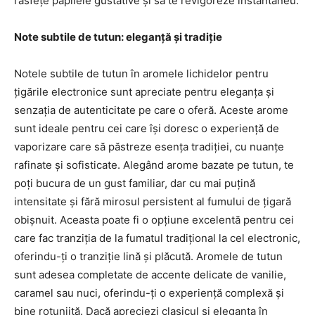
răsfețe papilele gustative și să te revigoreze instantaneu.
Note subtile de tutun: eleganță și tradiție
Notele subtile de tutun în aromele lichidelor pentru
țigările electronice sunt apreciate pentru eleganța și
senzația de autenticitate pe care o oferă. Aceste arome
sunt ideale pentru cei care își doresc o experiență de
vaporizare care să păstreze esența tradiției, cu nuanțe
rafinate și sofisticate. Alegând arome bazate pe tutun, te
poți bucura de un gust familiar, dar cu mai puțină
intensitate și fără mirosul persistent al fumului de țigară
obișnuit. Aceasta poate fi o opțiune excelentă pentru cei
care fac tranziția de la fumatul tradițional la cel electronic,
oferindu-ți o tranziție lină și plăcută. Aromele de tutun
sunt adesea completate de accente delicate de vanilie,
caramel sau nuci, oferindu-ți o experiență complexă și
bine rotunjită. Dacă apreciezi clasicul și eleganța în