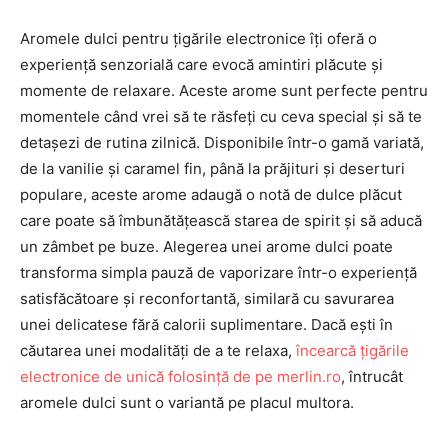
Aromele dulci pentru țigările electronice îți oferă o
experiență senzorială care evocă amintiri plăcute și
momente de relaxare. Aceste arome sunt perfecte pentru
momentele când vrei să te răsfeți cu ceva special și să te
detașezi de rutina zilnică. Disponibile într-o gamă variată,
de la vanilie și caramel fin, până la prăjituri și deserturi
populare, aceste arome adaugă o notă de dulce plăcut
care poate să îmbunătățească starea de spirit și să aducă
un zâmbet pe buze. Alegerea unei arome dulci poate
transforma simpla pauză de vaporizare într-o experiență
satisfăcătoare și reconfortantă, similară cu savurarea
unei delicatese fără calorii suplimentare. Dacă ești în
căutarea unei modalități de a te relaxa,
încearcă țigările
electronice de unică folosință de pe merlin.ro
, întrucât
aromele dulci sunt o variantă pe placul multora.