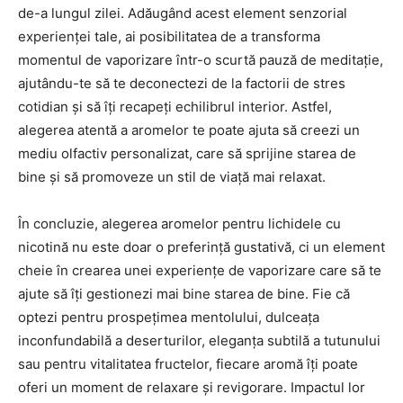
de-a lungul zilei. Adăugând acest element senzorial
experienței tale, ai posibilitatea de a transforma
momentul de vaporizare într-o scurtă pauză de meditație,
ajutându-te să te deconectezi de la factorii de stres
cotidian și să îți recapeți echilibrul interior. Astfel,
alegerea atentă a aromelor te poate ajuta să creezi un
mediu olfactiv personalizat, care să sprijine starea de
bine și să promoveze un stil de viață mai relaxat.
În concluzie, alegerea aromelor pentru lichidele cu
nicotină nu este doar o preferință gustativă, ci un element
cheie în crearea unei experiențe de vaporizare care să te
ajute să îți gestionezi mai bine starea de bine. Fie că
optezi pentru prospețimea mentolului, dulceața
inconfundabilă a deserturilor, eleganța subtilă a tutunului
sau pentru vitalitatea fructelor, fiecare aromă îți poate
oferi un moment de relaxare și revigorare. Impactul lor