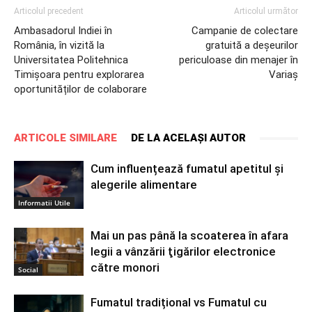
Articolul precedent
Articolul următor
Ambasadorul Indiei în
Campanie de colectare
România, în vizită la
gratuită a deșeurilor
Universitatea Politehnica
periculoase din menajer în
Timișoara pentru explorarea
Variaș
oportunităților de colaborare
ARTICOLE SIMILARE
DE LA ACELAȘI AUTOR
Cum influențează fumatul apetitul și
alegerile alimentare
Informatii Utile
Mai un pas până la scoaterea în afara
legii a vânzării ţigărilor electronice
către monori
Social
Fumatul tradițional vs Fumatul cu