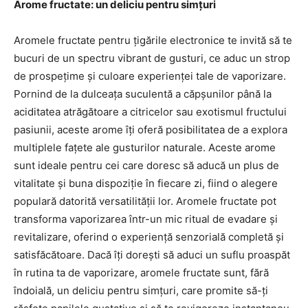
Arome fructate: un deliciu pentru simțuri
Aromele fructate pentru țigările electronice te invită să te
bucuri de un spectru vibrant de gusturi, ce aduc un strop
de prospețime și culoare experienței tale de vaporizare.
Pornind de la dulceața suculentă a căpșunilor până la
aciditatea atrăgătoare a citricelor sau exotismul fructului
pasiunii, aceste arome îți oferă posibilitatea de a explora
multiplele fațete ale gusturilor naturale. Aceste arome
sunt ideale pentru cei care doresc să aducă un plus de
vitalitate și buna dispoziție în fiecare zi, fiind o alegere
populară datorită versatilității lor. Aromele fructate pot
transforma vaporizarea într-un mic ritual de evadare și
revitalizare, oferind o experiență senzorială completă și
satisfăcătoare. Dacă îți dorești să aduci un suflu proaspăt
în rutina ta de vaporizare, aromele fructate sunt, fără
îndoială, un deliciu pentru simțuri, care promite să-ți