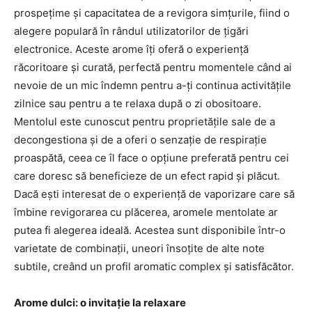
prospețime și capacitatea de a revigora simțurile, fiind o
alegere populară în rândul utilizatorilor de țigări
electronice. Aceste arome îți oferă o experiență
răcoritoare și curată, perfectă pentru momentele când ai
nevoie de un mic îndemn pentru a-ți continua activitățile
zilnice sau pentru a te relaxa după o zi obositoare.
Mentolul este cunoscut pentru proprietățile sale de a
decongestiona și de a oferi o senzație de respirație
proaspătă, ceea ce îl face o opțiune preferată pentru cei
care doresc să beneficieze de un efect rapid și plăcut.
Dacă ești interesat de o experiență de vaporizare care să
îmbine revigorarea cu plăcerea, aromele mentolate ar
putea fi alegerea ideală. Acestea sunt disponibile într-o
varietate de combinații, uneori însoțite de alte note
subtile, creând un profil aromatic complex și satisfăcător.
Arome dulci: o invitație la relaxare