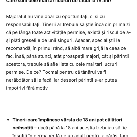
Care sunt cele mai tari lucruri de făcut la 18 ani?
Majoratul nu vine doar cu oportunități, ci și cu
responsabilități. Tinerii ar trebuie să știe încă din prima zi
că pe lângă toate activitățile permise, există și riscul de a-
și plăti greșelile de unii singuri. Așadar, specialiștii le
recomandă, în primul rând, să aibă mare grijă la ceea ce
fac. Însă, până atunci, atât proaspeții majori, cât și părinții
acestora, trebuie să afle lista cu cele mai tari lucruri
permise. De ce? Tocmai pentru că tânărul va fi
nerăbdător să le facă, iar deseori părinții s-ar putea
împotrivi fără motiv.
Tinerii care împlinesc vârsta de 18 ani pot călători
neînsoțiți
– dacă până la 18 ani aceștia trebuiau să fie
însoțiți în permanență de un adult pentru a părăsi țara,