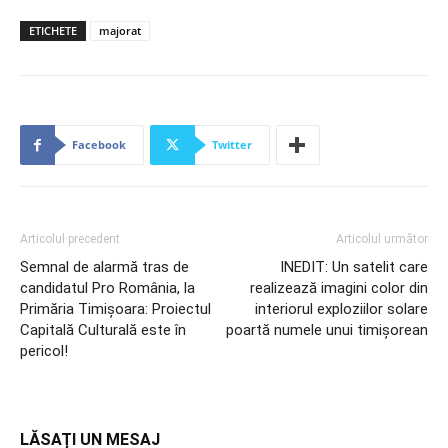
ETICHETE
majorat
Facebook
Twitter
Articolul precedent
Articolul următor
Semnal de alarmă tras de
INEDIT: Un satelit care
candidatul Pro România, la
realizează imagini color din
Primăria Timișoara: Proiectul
interiorul exploziilor solare
Capitală Culturală este în
poartă numele unui timișorean
pericol!
LĂSAȚI UN MESAJ