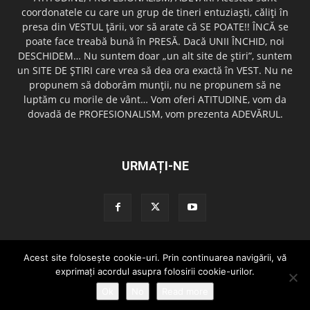
coordonatele cu care un grup de tineri entuziaşti, căliţi în
presa din VESTUL ţării, vor să arate că SE POATE!! ÎNCĂ se
poate face treabă bună în PRESĂ. Dacă UNII ÎNCHID, noi
DESCHIDEM… Nu suntem doar „un alt site de ştiri”, suntem
un SITE DE ŞTIRI care vrea să dea ora exactă în VEST. Nu ne
propunem să doborâm munţii, nu ne propunem să ne
luptăm cu morile de vânt… Vom oferi ATITUDINE, vom da
dovadă de PROFESIONALISM, vom prezenta ADEVĂRUL.
URMAȚI-NE
Acest site foloseşte cookie-uri. Prin continuarea navigării, vă
Redactia GazetaDinVest.ro
Termeni de utilizare
Cod de conduita
exprimaţi acordul asupra folosirii cookie-urilor.
Confidentialitatea Datelor
Trimite o stire!
Publicitate
Contact
Ok
No
Read more
© copyright 2015 - 2026 GazetaDinVest.ro. Toate drepturile rezervate!