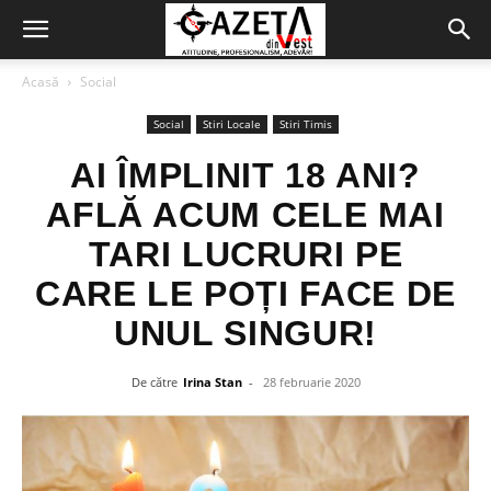
Acasă
Social
Social
Stiri Locale
Stiri Timis
AI ÎMPLINIT 18 ANI?
AFLĂ ACUM CELE MAI
TARI LUCRURI PE
CARE LE POȚI FACE DE
UNUL SINGUR!
De către
Irina Stan
-
28 februarie 2020