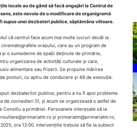
țile locale au de gând să facă angajări la Centrul de
st sens, este nevoie de o modificare de organigramă
a fi supus unei dezbateri publice, săptămâna viitoare.
ptul că centrul face acum mai multe lucruri decât la
ază cinematografele orașului, care au un program de
ă și o sumedenie de spații deținute de primărie,
tru organizarea de activități culturale și care,
lusiv alimentare sau frizerii. Se propune mărirea
 de posturi, cu aptru de conducere și 48 de execuție.
pun dezbaterilor publice, pentru a nu fi apoi probleme
ba de cocnedieri (!), și acum se organizează o astfel de
de Consiliu a primăriei. Persoanele interesate să ia
consultare@primariatm.ro și primariatm@primariatm.ro,
2025, ora 12:00. intervențiile trebuie să fie la subiect