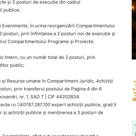
e și 3 posturi de execuție din cadrul
i publice;
i Evenimente, în urma reorganizării Compartimentului
posturi, prin înființarea a 2 posturi noi de execuție și
adrul Compartimentului Programe și Proiecte;
 Intern, cu un număr total de 2 posturi, prin
itor public;
și Resurse umane în Compartiment Juridic, Achiziții
turi, prin transferul postului de Pagina 4 din 6
lecsandri, nr. 1, SAD 7 | CIF 44202834
cte.ro 40787.287.100 expert achiziții publice, grad II
 și achiziții publice și menținerea a 3 posturi de