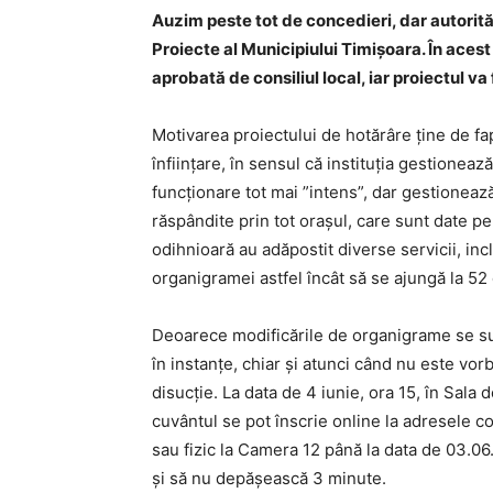
Auzim peste tot de concedieri, dar autorită
Proiecte al Municipiului Timișoara. În ace
aprobată de consiliul local, iar proiectul v
Motivarea proiectului de hotărâre ține de fa
înființare, în sensul că instituția gestione
funcționare tot mai ”intens”, dar gestioneaz
răspândite prin tot orașul, care sunt date pen
odihnioară au adăpostit diverse servicii, inc
organigramei astfel încât să se ajungă la 52
Deoarece modificările de organigrame se su
în instanțe, chiar și atunci când nu este vor
disucție. La data de 4 iunie, ora 15, în Sala 
cuvântul se pot înscrie online la adresele 
sau fizic la Camera 12 până la data de 03.06.
și să nu depășească 3 minute.