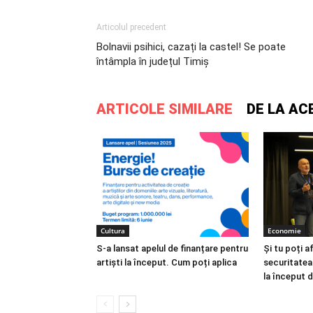
Articolul precedent
Bolnavii psihici, cazați la castel! Se poate
întâmpla în județul Timiș
ARTICOLE SIMILARE
DE LA AC
Cultura
Economie
S-a lansat apelul de finanțare pentru
Și tu poți a
artiști la început. Cum poți aplica
securitatea
la început d