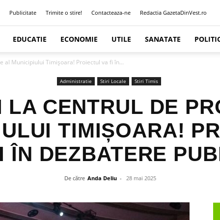
Publicitate
Trimite o stire!
Contacteaza-ne
Redactia GazetaDinVest.ro
EDUCATIE
ECONOMIE
UTILE
SANATATE
POLITI
 al Municipiului Timișoara! Proiectul va fi în...
Administratie
Stiri Locale
Stiri Timis
 LA CENTRUL DE PR
IULUI TIMIȘOARA! P
FI ÎN DEZBATERE PUB
De către
Anda Deliu
-
28 mai 2025