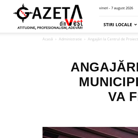
Gazeta
vineri - 7 august 2026
din
Vest
STIRI LOCALE
Acasă
Administratie
Angajări la Centrul de Proiecte
ANGAJĂRI
MUNICIP
VA 