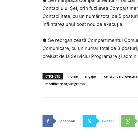
● Se înființează Compartimentul Financiar –
Contabilului Șef, prin fuziunea Compartimen
Contabilitate, cu un număr total de 5 postur
înființarea unui post nou de execuție.
● Se reorganizează Compartimentul Comunic
Comunicare, cu un număr total de 3 posturi, 
preluat de la Serviciul Programare și adminis
ETICHETE
4 iunie
angajari
centrul de proiecte a
modificare organigrama
Facebook
Twitter