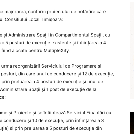
ace majorarea, conform proiectului de hotărâre care
ui Consiliului Local Timișoara:
 și Administrare Spații în Compartimentul Spații, cu
a 5 posturi de execuție existente și înființarea a 4
fiind alocate pentru MultipleXity.
n urma reorganizării Serviciului de Programare și
 posturi, din care unul de conducere și 12 de execuție,
și prin preluarea a 4 posturi de execuție și unul de
dministrare Spații și 1 post de execuție de la
ce;
și Proiecte și se înființează Serviciul Finanțări cu
e conducere și 10 de execuție, prin înființarea a 3
ție) și prin preluarea a 5 posturi de execuție din