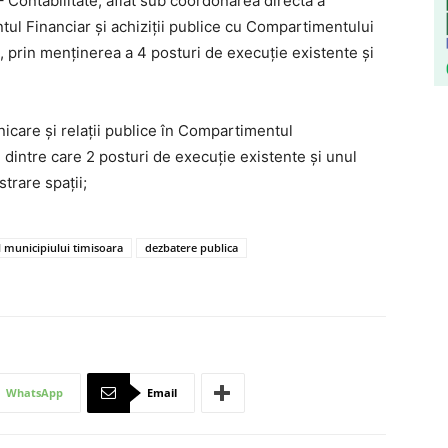
 Contabilitate, aflat sub coordonarea directă a
tul Financiar și achiziții publice cu Compartimentului
i, prin menținerea a 4 posturi de execuție existente și
are și relații publice în Compartimentul
dintre care 2 posturi de execuție existente și unul
trare spații;
l municipiului timisoara
dezbatere publica
WhatsApp
Email