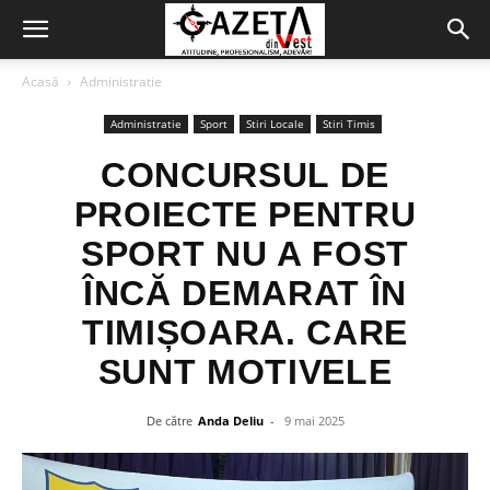
Acasă
Administratie
Administratie
Sport
Stiri Locale
Stiri Timis
CONCURSUL DE
PROIECTE PENTRU
SPORT NU A FOST
ÎNCĂ DEMARAT ÎN
TIMIȘOARA. CARE
SUNT MOTIVELE
De către
Anda Deliu
-
9 mai 2025