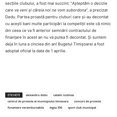
secțiile clubului, a fost mai succint: ”
Așteptăm o decizie
care va veni și căreia noi ne vom subordona
”, a precizat
Dedu. Partea proastă pentru cluburi care și-au decontat
cu acești bani multe participări la competiții este că nimic
din ceea ce va fi anterior semnării contractului de
finanțare în acest an nu va putea fi decontat. Și suntem
deja în luna a cinciea din an! Bugetul Timișoarei a fost
adoptat oficial la data de 1 aprilie.
ETICHETE
alexandru dedu
catalin costinas
centrul de proiecte al municipiului timisoara
concurs de proiecte
fonantare nerambursabila
legea 350
sport club municipal