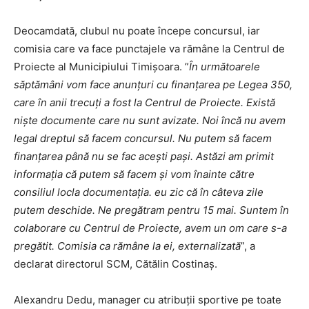
Deocamdată, clubul nu poate începe concursul, iar
comisia care va face punctajele va rămâne la Centrul de
Proiecte al Municipiului Timișoara. ”
În următoarele
săptămâni vom face anunțuri cu finanțarea pe Legea 350,
care în anii trecuți a fost la Centrul de Proiecte. Există
niște documente care nu sunt avizate. Noi încă nu avem
legal dreptul să facem concursul. Nu putem să facem
finanțarea până nu se fac acești pași. Astăzi am primit
informația că putem să facem și vom înainte către
consiliul locla documentația. eu zic că în câteva zile
putem deschide. Ne pregătram pentru 15 mai. Suntem în
colaborare cu Centrul de Proiecte, avem un om care s-a
pregătit. Comisia ca rămâne la ei, externalizată
”, a
declarat directorul SCM, Cătălin Costinaș.
Alexandru Dedu, manager cu atribuții sportive pe toate