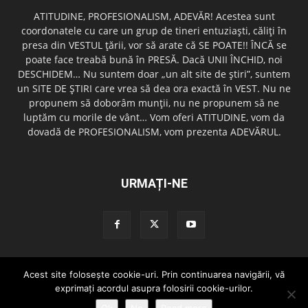
ATITUDINE, PROFESIONALISM, ADEVĂR! Acestea sunt
coordonatele cu care un grup de tineri entuziaşti, căliţi în
presa din VESTUL ţării, vor să arate că SE POATE!! ÎNCĂ se
poate face treabă bună în PRESĂ. Dacă UNII ÎNCHID, noi
DESCHIDEM… Nu suntem doar „un alt site de ştiri”, suntem
un SITE DE ŞTIRI care vrea să dea ora exactă în VEST. Nu ne
propunem să doborâm munţii, nu ne propunem să ne
luptăm cu morile de vânt… Vom oferi ATITUDINE, vom da
dovadă de PROFESIONALISM, vom prezenta ADEVĂRUL.
URMAȚI-NE
Acest site foloseşte cookie-uri. Prin continuarea navigării, vă
Redactia GazetaDinVest.ro
Termeni de utilizare
Cod de conduita
exprimaţi acordul asupra folosirii cookie-urilor.
Confidentialitatea Datelor
Trimite o stire!
Publicitate
Contact