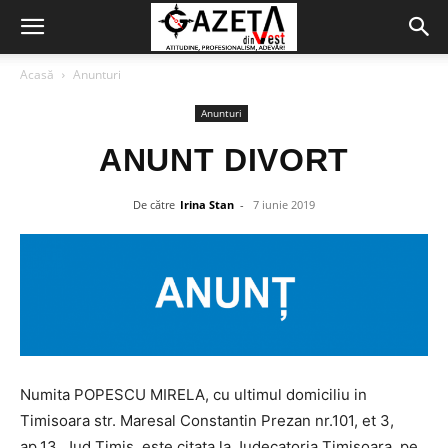
Acasă
Anunturi
Anunturi
ANUNT DIVORT
De către
Irina Stan
-
7 iunie 2019
Numita POPESCU MIRELA, cu ultimul domiciliu in
Timisoara str. Maresal Constantin Prezan nr.101, et 3,
ap.13, Jud Timis, este citata la Judecatoria Timisoara, pe