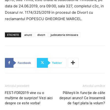
data de 24.06.2019, ora 09:00, sala 327, completul c3c, in
Dosarul nr. 1174/325/2019 in procesul de Divort cu
reclamantul POPESCU GHEORGHE MARCEL.
ETICHETE
anunt
divort
judecatoria timisoara
Facebook
Twitter
Articolul precedent
Articolul următor
FEST-FDR2019 vine cu o
Plătești în funcție de câte
mulțime de surprize! Vezi aici
deșeuri arunci! Ce înseamnă
despre ce este vorba!
de fapt plata la volum?