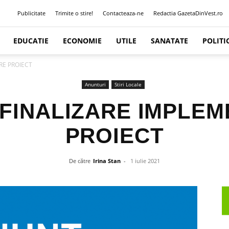
Publicitate
Trimite o stire!
Contacteaza-ne
Redactia GazetaDinVest.ro
EDUCATIE
ECONOMIE
UTILE
SANATATE
POLITI
RE PROIECT
Anunturi
Stiri Locale
FINALIZARE IMPLE
PROIECT
De către
Irina Stan
-
1 iulie 2021