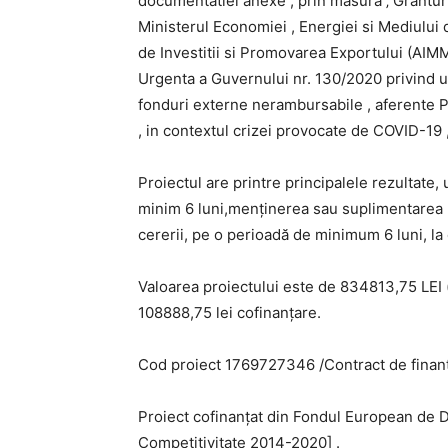
documentatiei anexe , prin masura ‚ Granturi
Ministerul Economiei , Energiei si Mediului
de Investitii si Promovarea Exportului (AIM
Urgenta a Guvernului nr. 130/2020 privind
u
fonduri externe nerambursabile ,
aferente 
, in contextul crizei provocate de
COVID-19 , 
Proiectul are printre principalele rezultate,
minim 6 luni,menținerea sau suplimentarea 
cererii, pe o perioadă de minimum 6 luni, la 
Valoarea proiectului este de 834813,75 LEI (v
108888,75 lei cofinanțare.
Cod proiect 1769727346 /Contract de finan
Proiect cofinanțat din Fondul European de 
Competitivitate 2014-2020] .