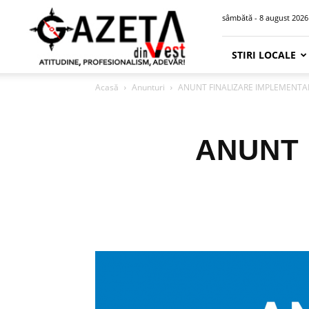
Gazeta
sâmbătă - 8 august 2026
din
Vest
STIRI LOCALE
Acasă
Anunturi
ANUNT FINALIZARE IMPLEMENTA
ANUNT 