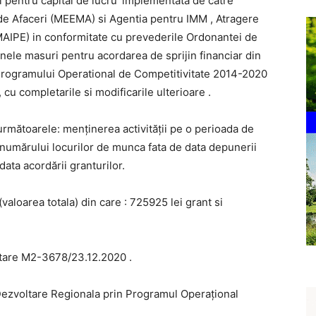
 pentru capital de lucru’
implementata de catre
 de Afaceri (MEEMA) si
Agentia pentru IMM , Atragere
MAIPE) in
conformitate cu prevederile Ordonantei de
nele masuri pentru acordarea de sprijin financiar din
Programului Operational de Competitivitate 2014-2020
cu completarile si modificarile ulterioare .
 următoarele: menținerea activității pe o
perioada de
numărului locurilor de munca fata
de data depunerii
data acordării granturilor.
aloarea totala) din care : 725925 lei grant si
tare M2-3678/23.12.2020 .
Dezvoltare Regionala prin Programul Operațional