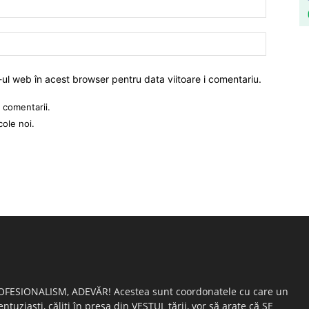
-ul web în acest browser pentru data viitoare i comentariu.
 comentarii.
cole noi.
OFESIONALISM, ADEVĂR! Acestea sunt coordonatele cu care un
entuziaşti, căliţi în presa din VESTUL ţării, vor să arate că SE