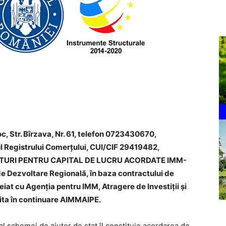
c, Str. Bîrzava, Nr. 61, telefon 0723430670,
ul Registrului Comerţului, CUI/CIF 29419482,
GRANTURI PENTRU CAPITAL DE LUCRU ACORDATE IMM-
e Dezvoltare Regională, în baza contractului de
iat cu Agenția pentru IMM, Atragere de Investiții și
ta în continuare AIMMAIPE.
 al schemei de ajutor de stat îl constituie acordarea de