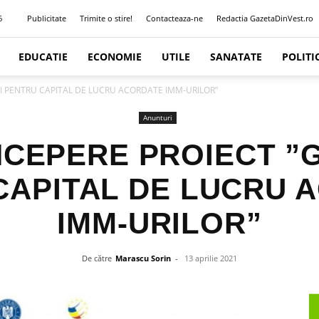
6
Publicitate
Trimite o stire!
Contacteaza-ne
Redactia GazetaDinVest.ro
EDUCATIE
ECONOMIE
UTILE
SANATATE
POLITI
URI PENTRU CAPITAL DE LUCRU ACORDATE IMM-URILOR”
Anunturi
NCEPERE PROIECT ”
CAPITAL DE LUCRU 
IMM-URILOR”
De către
Marascu Sorin
-
13 aprilie 2021