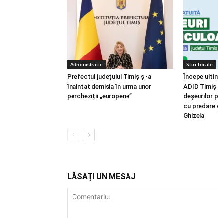
Administratie
Stiri Locale
Prefectul județului Timiș și-a
Începe ulti
înaintat demisia în urma unor
ADID Timiș 
percheziții „europene”
deșeurilor 
cu predare 
Ghizela
LĂSAȚI UN MESAJ