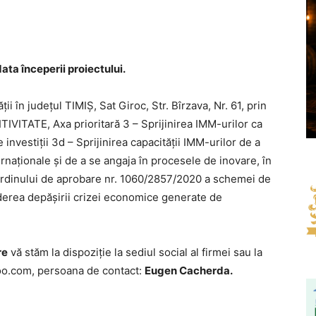
ata începerii proiectului.
i în judeţul TIMIȘ, Sat Giroc, Str. Bîrzava, Nr. 61, prin
TE, Axa prioritară 3 – Sprijinirea IMM-urilor ca
investiții 3d – Sprijinirea capacității IMM-urilor de a
ernaționale și de a se angaja în procesele de inovare, în
Ordinului de aprobare nr. 1060/2857/2020 a schemei de
ederea depășirii crizei economice generate de
re
vă stăm la dispoziție la sediul social al firmei sau la
oo.com, persoana de contact:
Eugen Cacherda.