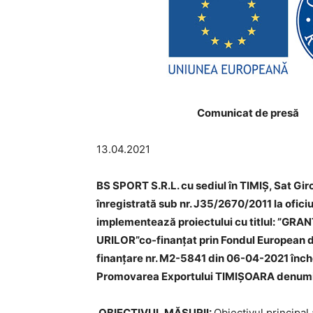
Comunicat de presă
13.04.2021
BS SPORT S.R.L. cu sediul în TIMIȘ, Sat Giro
înregistrată sub nr. J35/2670/2011 la ofici
implementează proiectului cu titlul: ”
URILOR”co-finanţat prin Fondul European d
finanţare nr. M2-5841 din 06-04-2021 înche
Promovarea Exportului TIMIȘOARA denumi
OBIECTIVUL MĂSURII:
Obiectivul principal