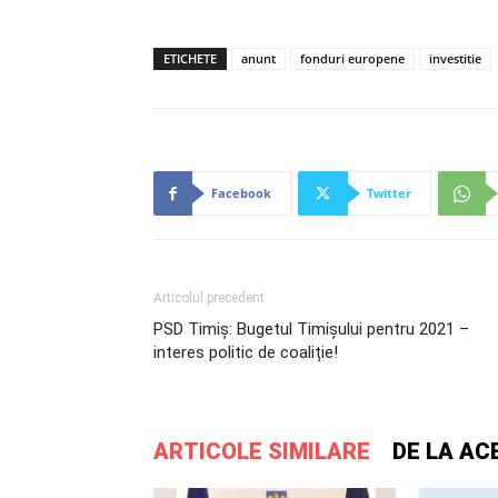
ETICHETE
anunt
fonduri europene
investitie
Facebook
Twitter
Articolul precedent
PSD Timiș: Bugetul Timișului pentru 2021 –
interes politic de coaliție!
ARTICOLE SIMILARE
DE LA AC