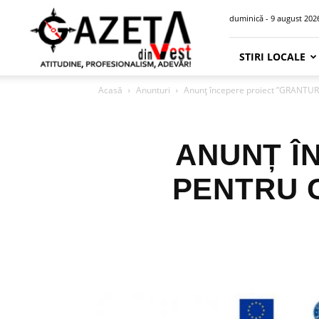
Gazeta
duminică - 9 august 202
din
Vest
STIRI LOCALE
Acasă
Anunturi
Anunț începere proiect ”GRANT
ANUNȚ Î
PENTRU 