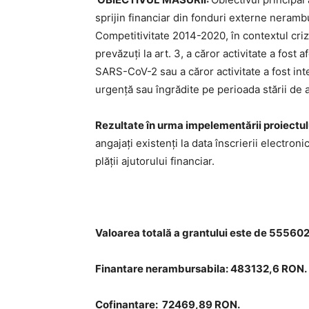
sprijin financiar din fonduri externe neram
Competitivitate 2014-2020, în contextul cri
prevăzuți la art. 3, a căror activitate a fost 
SARS-CoV-2 sau a căror activitate a fost int
urgență sau îngrădite pe perioada stării de a
Rezultate în urma impelementării proiectul
angajați existenți la data înscrierii electro
plății ajutorului financiar.
Valoarea totală a grantului este de 55560
Finantare nerambursabila: 483132,6 RON.
Cofinantare: 72469,89 RON.