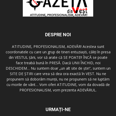
DESPRE NOI
ATITUDINE, PROFESIONALISM, ADEVĂR! Acestea sunt
coordonatele cu care un grup de tineri entuziaşti, căliţi în presa
din VESTUL ţării, vor să arate că SE POATE!! ÎNCĂ se poate
face treabă bună în PRESĂ. Dacă UNII ÎNCHID, noi
DESCHIDEM… Nu suntem doar „un alt site de ştiri”, suntem un
SITE DE ŞTIRI care vrea să dea ora exactă în VEST. Nu ne
propunem să doborâm munţii, nu ne propunem să ne luptăm
cu morile de vânt… Vom oferi ATITUDINE, vom da dovadă de
PROFESIONALISM, vom prezenta ADEVĂRUL.
URMAȚI-NE