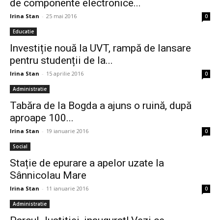
de componente electronice...
Irina Stan
-
25 mai 2016
0
Educatie
Investiție nouă la UVT, rampă de lansare
pentru studenții de la...
Irina Stan
-
15 aprilie 2016
0
Administratie
Tabăra de la Bogda a ajuns o ruină, după
aproape 100...
Irina Stan
-
19 ianuarie 2016
0
Social
Stație de epurare a apelor uzate la
Sânnicolau Mare
Irina Stan
-
11 ianuarie 2016
0
Administratie