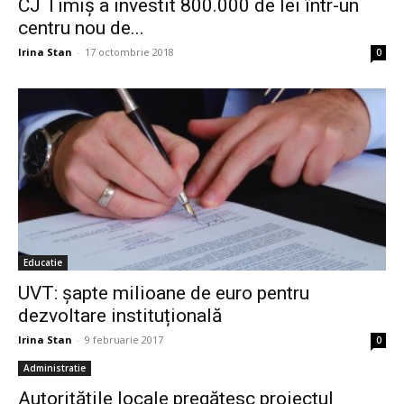
CJ Timiș a investit 800.000 de lei într-un
centru nou de...
Irina Stan
-
17 octombrie 2018
0
Educatie
UVT: șapte milioane de euro pentru
dezvoltare instituțională
Irina Stan
-
9 februarie 2017
0
Administratie
Autoritățile locale pregătesc proiectul