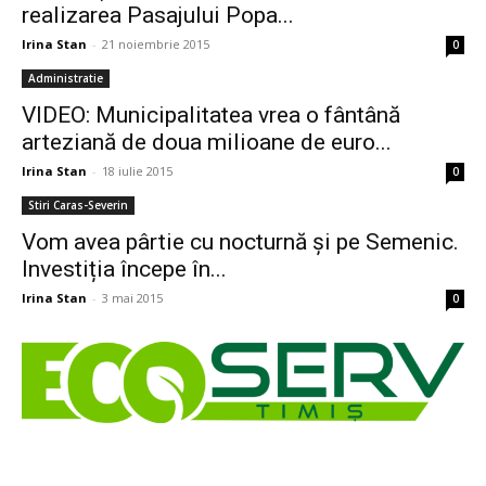
realizarea Pasajului Popa...
Irina Stan
-
21 noiembrie 2015
0
Administratie
VIDEO: Municipalitatea vrea o fântână
arteziană de doua milioane de euro...
Irina Stan
-
18 iulie 2015
0
Stiri Caras-Severin
Vom avea pârtie cu nocturnă și pe Semenic.
Investiția începe în...
Irina Stan
-
3 mai 2015
0