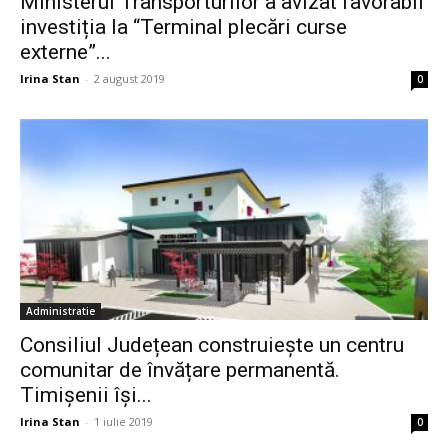
Ministerul Transporturilor a avizat favorabil
investiția la “Terminal plecări curse
externe”...
Irina Stan
-
2 august 2019
0
Administratie
Consiliul Județean construiește un centru
comunitar de învățare permanentă.
Timișenii își...
Irina Stan
-
1 iulie 2019
0