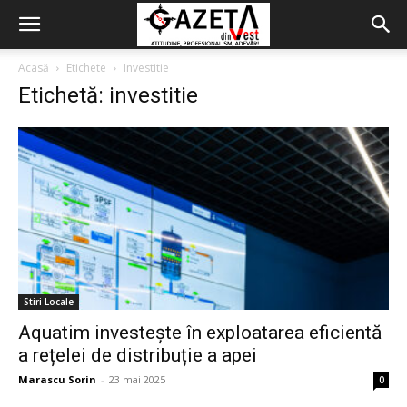
Acasă
Etichete
Investitie
Etichetă: investitie
Stiri Locale
Aquatim investește în exploatarea eficientă
a rețelei de distribuție a apei
Marascu Sorin
-
23 mai 2025
0