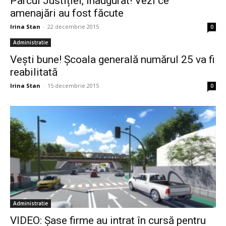
Parcul Justiției, inaugurat! Vezi ce
amenajări au fost făcute
Irina Stan
-
22 decembrie 2015
0
Administratie
Vești bune! Şcoala generală numărul 25 va fi
reabilitată
Irina Stan
-
15 decembrie 2015
0
Administratie
VIDEO: Șase firme au intrat în cursă pentru