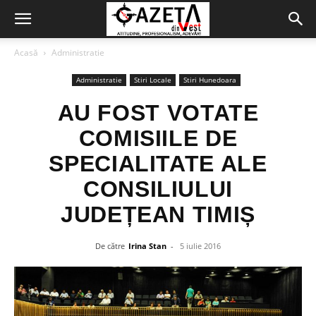
Acasă
Administratie
Administratie
Stiri Locale
Stiri Hunedoara
AU FOST VOTATE
COMISIILE DE
SPECIALITATE ALE
CONSILIULUI
JUDEȚEAN TIMIȘ
De către
Irina Stan
-
5 iulie 2016