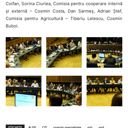
Coifan, Sorina Ciurlea, Comisia pentru cooperare internă
și externă – Cosmin Costa, Dan Sarmeș, Adrian Ștef,
Comisia pentru Agricultură – Tiberiu Lelescu, Cosmin
Buboi.
ETICHETE
ALDE
CJT
comisii specialitate
pnl
psd