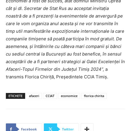
Economiei a fost de succes, atât domnul Ministru Oprea
cât și dl. Secretar de Stat Rus au acceptat invitația
noastră de a fi prezenți la evenimentele de anvergură pe
care le vom organiza anul acesta și ne vor transmite în
timp util manifestările expoziționale internaționale la care
companiie timișene să poată participa în mod gratuit. De
asemenea, și întâlnirile cu câteva mari companii și bănci
cu sediul central la București au fost benefice, în sensul
acceptării de a fi parteneri strategici ai Galei Excelenței în
Afaceri-Topul Firmelor din Județul Timiș 2024”,
a
transmis Florica Chiriţă, Președintele CCIA Timiș.
ETICHETE
afaceri
CCIAT
economice
florica chirita
Facebook
Twitter