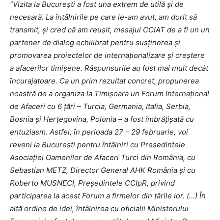
“Vizita la București a fost una extrem de utilă şi de
necesară. La întâlnirile pe care le-am avut, am dorit să
transmit, și cred că am reușit, mesajul CCIAT de a fi un un
partener de dialog echilibrat pentru susținerea și
promovarea proiectelor de internaționalizare și creștere
a afacerilor timișene. Răspunsurile au fost mai mult decât
încurajatoare. Ca un prim rezultat concret, propunerea
noastră de a organiza la Timișoara un Forum Internațional
de Afaceri cu 6 țări – Turcia, Germania, Italia, Serbia,
Bosnia și Herțegovina, Polonia – a fost îmbrățișată cu
entuziasm. Astfel, în perioada 27 – 29 februarie, voi
reveni la București pentru întâlniri cu Președintele
Asociației Oamenilor de Afaceri Turci din România, cu
Sebastian METZ, Director General AHK România și cu
Roberto MUSNECI, Președintele CCIpR, privind
participarea la acest Forum a firmelor din țările lor. (…) În
altă ordine de idei, întâlnirea cu oficialii Ministerului