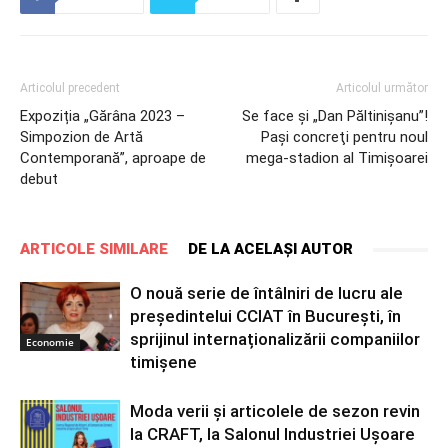
Articolul precedent
Articolul următor
Expoziția „Gărâna 2023 –
Se face şi „Dan Păltinişanu”!
Simpozion de Artă
Paşi concreţi pentru noul
Contemporană”, aproape de
mega-stadion al Timişoarei
debut
ARTICOLE SIMILARE
DE LA ACELAȘI AUTOR
O nouă serie de întâlniri de lucru ale
președintelui CCIAT în București, în
sprijinul internaționalizării companiilor
Economie
timișene
Moda verii și articolele de sezon revin
la CRAFT, la Salonul Industriei Ușoare