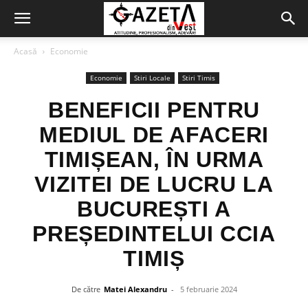
Acasă
Economie
Economie
Stiri Locale
Stiri Timis
BENEFICII PENTRU
MEDIUL DE AFACERI
TIMIȘEAN, ÎN URMA
VIZITEI DE LUCRU LA
BUCUREȘTI A
PREȘEDINTELUI CCIA
TIMIȘ
De către
Matei Alexandru
-
5 februarie 2024