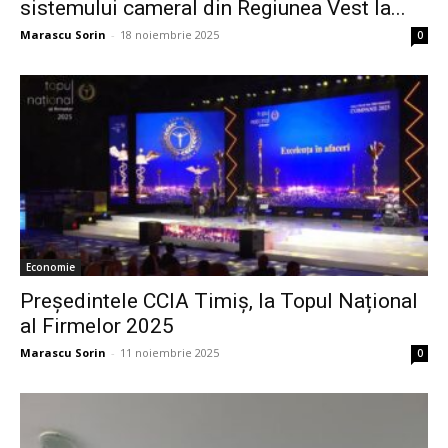
sistemului cameral din Regiunea Vest la...
Marascu Sorin
-
18 noiembrie 2025
0
Economie
Președintele CCIA Timiș, la Topul Național
al Firmelor 2025
Marascu Sorin
-
11 noiembrie 2025
0