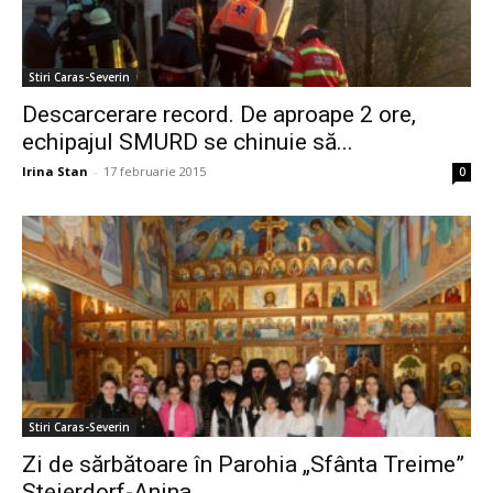
Stiri Caras-Severin
Descarcerare record. De aproape 2 ore,
echipajul SMURD se chinuie să...
Irina Stan
-
17 februarie 2015
0
Stiri Caras-Severin
Zi de sărbătoare în Parohia „Sfânta Treime”
Steierdorf-Anina