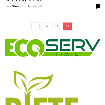
Irina Stan
-
16 februarie 2015
0
16
17
18