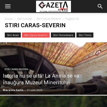
Acasă
Stiri Locale
Stiri Caras-Severin
Pagina 18
STIRI CARAS-SEVERIN
Stiri Arad
Stiri Caras-Severin
Stiri Hunedoara
Stiri Timis
STIRI CARAS-SEVERIN
Istoria nu se uită! La Anina se va
inaugura Muzeul Mineritului
Marascu Sorin
-
11 iulie 2026