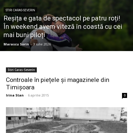
STIRI CARAS-SEVERIN
Reșița e gata de spectacol pe patru roți!
În weekend avem viteză în coastă cu cei
mai buni piloți
Marascu Sorin
-
3 iulie 2026
Stiri Caras-Severin
Controale în piețele și magazinele din
Timișoara
Irina Stan
-
6 aprilie 2015
0