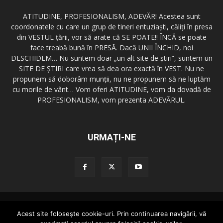
ATITUDINE, PROFESIONALISM, ADEVĂR! Acestea sunt
coordonatele cu care un grup de tineri entuziaşti, căliţi în presa
din VESTUL ţării, vor să arate că SE POATE!! ÎNCĂ se poate
face treabă bună în PRESĂ. Dacă UNII ÎNCHID, noi
DESCHIDEM… Nu suntem doar „un alt site de ştiri”, suntem un
SITE DE ŞTIRI care vrea să dea ora exactă în VEST. Nu ne
propunem să doborâm munţii, nu ne propunem să ne luptăm
cu morile de vânt… Vom oferi ATITUDINE, vom da dovadă de
PROFESIONALISM, vom prezenta ADEVĂRUL.
URMAȚI-NE
Redactia GazetaDinVest.ro
Termeni de utilizare
Acest site foloseşte cookie-uri. Prin continuarea navigării, vă
Cod de conduita
Confidentialitatea Datelor
Trimite o stire!