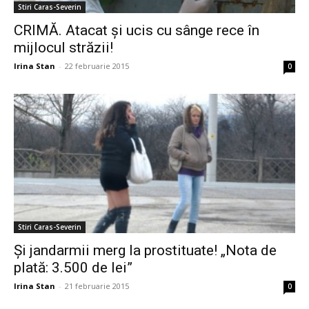
Stiri Caras-Severin
CRIMĂ. Atacat și ucis cu sânge rece în
mijlocul străzii!
Irina Stan
-
22 februarie 2015
0
Stiri Caras-Severin
Şi jandarmii merg la prostituate! „Nota de
plată: 3.500 de lei”
Irina Stan
-
21 februarie 2015
0