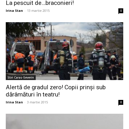
La pescuit de…braconieri!
Irina Stan
-
13 martie 2015
0
Stiri Caras-Severin
Alertă de gradul zero! Copii prinşi sub
dărâmături în teatru!
Irina Stan
-
3 martie 2015
0