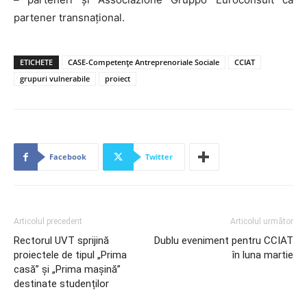
partener transnațional.
ETICHETE
CASE-Competențe Antreprenoriale Sociale
CCIAT
grupuri vulnerabile
proiect
Facebook
Twitter
Articolul precedent
Articolul următor
Rectorul UVT sprijină
Dublu eveniment pentru CCIAT
proiectele de tipul „Prima
în luna martie
casă” și „Prima mașină”
destinate studenților