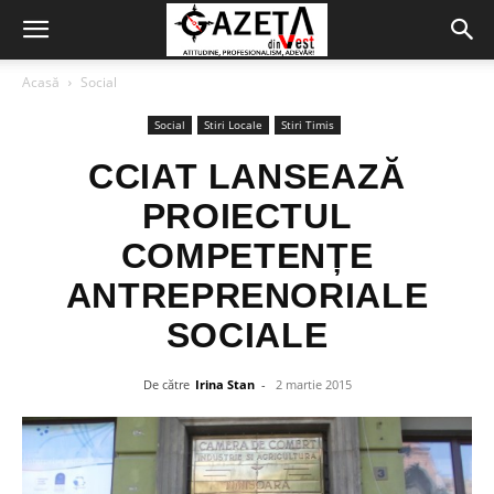
Acasă
Social
Social
Stiri Locale
Stiri Timis
CCIAT LANSEAZĂ
PROIECTUL
COMPETENȚE
ANTREPRENORIALE
SOCIALE
De către
Irina Stan
-
2 martie 2015