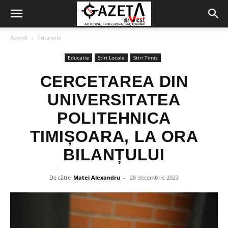
Acasă
Educatie
Educatie
Stiri Locale
Stiri Timis
CERCETAREA DIN
UNIVERSITATEA
POLITEHNICA
TIMIȘOARA, LA ORA
BILANȚULUI
De către
Matei Alexandru
-
28 decembrie 2023