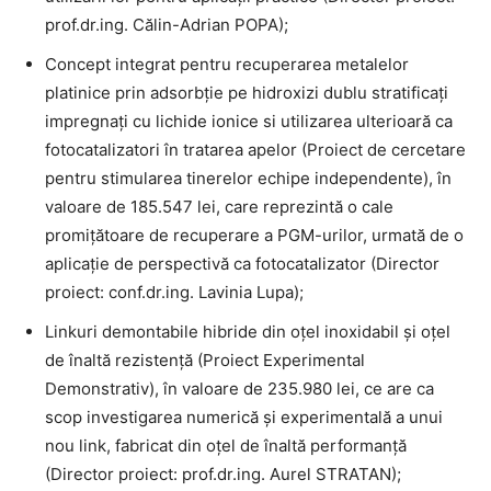
prof.dr.ing. Călin-Adrian POPA);
Concept integrat pentru recuperarea metalelor
platinice prin adsorbție pe hidroxizi dublu stratificați
impregnați cu lichide ionice si utilizarea ulterioară ca
fotocatalizatori în tratarea apelor (Proiect de cercetare
pentru stimularea tinerelor echipe independente), în
valoare de 185.547 lei, care reprezintă o cale
promițătoare de recuperare a PGM-urilor, urmată de o
aplicație de perspectivă ca fotocatalizator (Director
proiect: conf.dr.ing. Lavinia Lupa);
Linkuri demontabile hibride din oțel inoxidabil și oțel
de înaltă rezistență (Proiect Experimental
Demonstrativ), în valoare de 235.980 lei, ce are ca
scop investigarea numerică și experimentală a unui
nou link, fabricat din oțel de înaltă performanță
(Director proiect: prof.dr.ing. Aurel STRATAN);