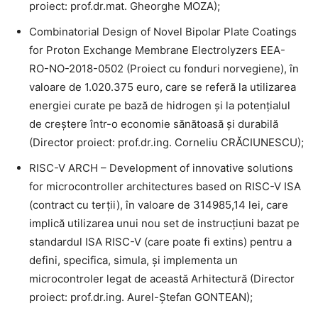
proiect: prof.dr.mat. Gheorghe MOZA);
Combinatorial Design of Novel Bipolar Plate Coatings
for Proton Exchange Membrane Electrolyzers EEA-
RO-NO-2018-0502 (Proiect cu fonduri norvegiene), în
valoare de 1.020.375 euro, care se referă la utilizarea
energiei curate pe bază de hidrogen și la potențialul
de creștere într-o economie sănătoasă și durabilă
(Director proiect: prof.dr.ing. Corneliu CRĂCIUNESCU);
RISC-V ARCH – Development of innovative solutions
for microcontroller architectures based on RISC-V ISA
(contract cu terții), în valoare de 314985,14 lei, care
implică utilizarea unui nou set de instrucțiuni bazat pe
standardul ISA RISC-V (care poate fi extins) pentru a
defini, specifica, simula, și implementa un
microcontroler legat de această Arhitectură (Director
proiect: prof.dr.ing. Aurel-Ștefan GONTEAN);