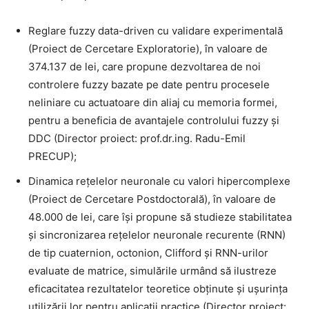
Reglare fuzzy data-driven cu validare experimentală
(Proiect de Cercetare Exploratorie), în valoare de
374.137 de lei, care propune dezvoltarea de noi
controlere fuzzy bazate pe date pentru procesele
neliniare cu actuatoare din aliaj cu memoria formei,
pentru a beneficia de avantajele controlului fuzzy și
DDC (Director proiect: prof.dr.ing. Radu-Emil
PRECUP);
Dinamica rețelelor neuronale cu valori hipercomplexe
(Proiect de Cercetare Postdoctorală), în valoare de
48.000 de lei, care își propune să studieze stabilitatea
și sincronizarea rețelelor neuronale recurente (RNN)
de tip cuaternion, octonion, Clifford și RNN-urilor
evaluate de matrice, simulările urmând să ilustreze
eficacitatea rezultatelor teoretice obținute și ușurința
utilizării lor pentru aplicații practice (Director proiect: