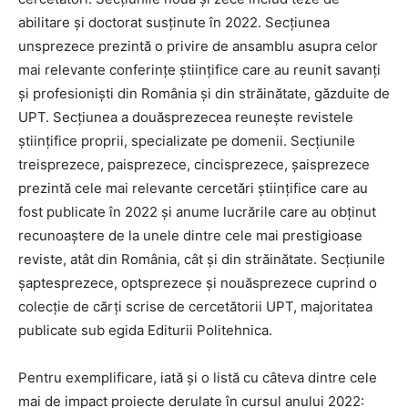
abilitare și doctorat susținute în 2022. Secțiunea
unsprezece prezintă o privire de ansamblu asupra celor
mai relevante conferințe științifice care au reunit savanți
și profesioniști din România și din străinătate, găzduite de
UPT. Secțiunea a douăsprezecea reunește revistele
științifice proprii, specializate pe domenii. Secțiunile
treisprezece, paisprezece, cincisprezece, șaisprezece
prezintă cele mai relevante cercetări științifice care au
fost publicate în 2022 și anume lucrările care au obținut
recunoaștere de la unele dintre cele mai prestigioase
reviste, atât din România, cât și din străinătate. Secțiunile
șaptesprezece, optsprezece și nouăsprezece cuprind o
colecție de cărți scrise de cercetătorii UPT, majoritatea
publicate sub egida Editurii Politehnica.
Pentru exemplificare, iată și o listă cu câteva dintre cele
mai de impact proiecte derulate în cursul anului 2022: