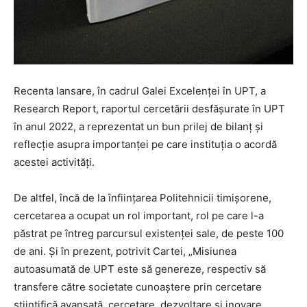
Recenta lansare, în cadrul Galei Excelenței în UPT, a
Research Report, raportul cercetării desfășurate în UPT
în anul 2022, a reprezentat un bun prilej de bilanț și
reflecție asupra importanței pe care instituția o acordă
acestei activități.
De altfel, încă de la înființarea Politehnicii timișorene,
cercetarea a ocupat un rol important, rol pe care l-a
păstrat pe întreg parcursul existenței sale, de peste 100
de ani. Și în prezent, potrivit Cartei, „Misiunea
autoasumată de UPT este să genereze, respectiv să
transfere către societate cunoaştere prin cercetare
ştiinţifică avansată, cercetare, dezvoltare şi inovare,