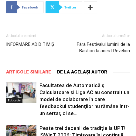
Facebook
Twitter
Articolul precedent
Articolul următor
INFORMARE ADID TIMIŞ
Fără Festivalul luminii de la
Bastion la acest Revelion
ARTICOLE SIMILARE
DE LA ACELAȘI AUTOR
Facultatea de Automatică și
Calculatoare și Liga AC au construit un
model de colaborare în care
Educatie
feedbackul studenților nu rămâne într-
un sertar, ci se...
Peste trei decenii de tradiție la UPT!
ISWinT 2026: Timișoara își continuă