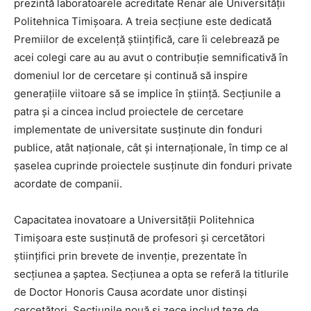
prezintă laboratoarele acreditate Renar ale Universității
Politehnica Timișoara. A treia secțiune este dedicată
Premiilor de excelență științifică, care îi celebrează pe
acei colegi care au au avut o contribuție semnificativă în
domeniul lor de cercetare și continuă să inspire
generațiile viitoare să se implice în știință. Secțiunile a
patra și a cincea includ proiectele de cercetare
implementate de universitate susținute din fonduri
publice, atât naționale, cât și internaționale, în timp ce al
șaselea cuprinde proiectele susținute din fonduri private
acordate de companii.
Capacitatea inovatoare a Universității Politehnica
Timișoara este susținută de profesori și cercetători
științifici prin brevete de invenție, prezentate în
secțiunea a șaptea. Secțiunea a opta se referă la titlurile
de Doctor Honoris Causa acordate unor distinși
cercetători. Secțiunile nouă și zece includ teze de