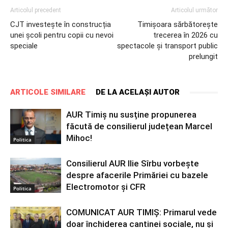
Articolul precedent
Articolul următor
CJT investește în construcția
Timișoara sărbătorește
unei școli pentru copii cu nevoi
trecerea în 2026 cu
speciale
spectacole și transport public
prelungit
ARTICOLE SIMILARE
DE LA ACELAȘI AUTOR
AUR Timiș nu susține propunerea
făcută de consilierul județean Marcel
Mihoc!
Politica
Consilierul AUR Ilie Sîrbu vorbește
despre afacerile Primăriei cu bazele
Electromotor și CFR
Politica
COMUNICAT AUR TIMIȘ: Primarul vede
doar închiderea cantinei sociale, nu și