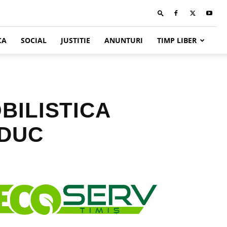
CA
SOCIAL
JUSTITIE
ANUNTURI
TIMP LIBER
BILISTICA
RDUC