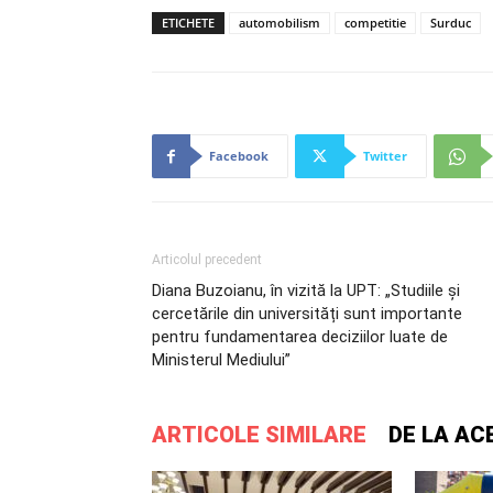
ETICHETE
automobilism
competitie
Surduc
Facebook
Twitter
Articolul precedent
Diana Buzoianu, în vizită la UPT: „Studiile și
cercetările din universități sunt importante
pentru fundamentarea deciziilor luate de
Ministerul Mediului”
ARTICOLE SIMILARE
DE LA AC