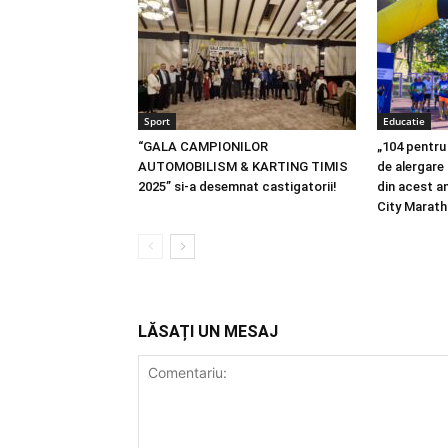
Sport
Educatie
“GALA CAMPIONILOR
„104 pentru 
AUTOMOBILISM & KARTING TIMIS
de alergare 
2025” si-a desemnat castigatorii!
din acest a
City Marat
LĂSAȚI UN MESAJ