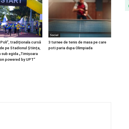
Social
Poli”, tradiționala cursă
3 turnee de tenis de masa pe care
de pe Stadionul Știința,
poti paria dupa Olimpiada
n sub egida „Timișoara
hon powered by UPT”