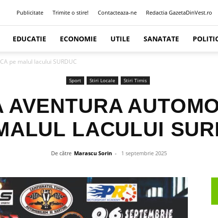
Publicitate
Trimite o stire!
Contacteaza-ne
Redactia GazetaDinVest.ro
EDUCATIE
ECONOMIE
UTILE
SANATATE
POLITI
A pe malul lacului SURDUC
Sport
Stiri Locale
Stiri Timis
 AVENTURA AUTOMO
MALUL LACULUI SU
De către
Marascu Sorin
-
1 septembrie 2025