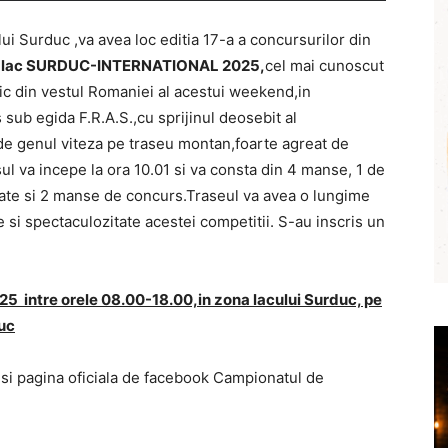
ui Surduc ,va avea loc editia 17-a a concursurilor din
-lac SURDUC-INTERNATIONAL 2025,
cel mai cunoscut
ic din vestul Romaniei al acestui weekend,in
 sub egida F.R.A.S.,cu sprijinul deosebit al
e genul viteza pe traseu montan,foarte agreat de
l va incepe la ora 10.01 si va consta din 4 manse, 1 de
te si 2 manse de concurs.Traseul va avea o lungime
 si spectaculozitate acestei competitii. S-au inscris un
2025 intre orele 08.00-18.00,in zona lacului Surduc, pe
uc
si pagina oficiala de facebook Campionatul de