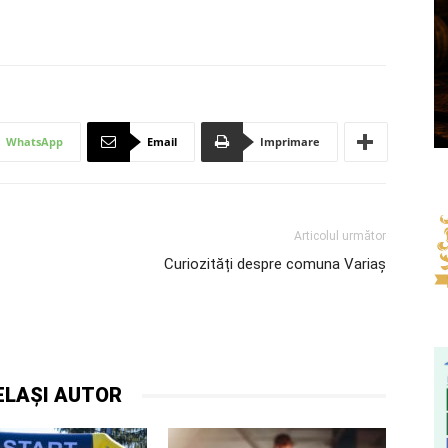
WhatsApp
Email
Imprimare
Articolul următor
Curiozități despre comuna Variaș
ELAȘI AUTOR