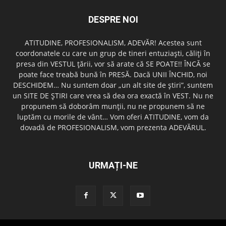
DESPRE NOI
ATITUDINE, PROFESIONALISM, ADEVĂR! Acestea sunt
coordonatele cu care un grup de tineri entuziaşti, căliţi în
presa din VESTUL ţării, vor să arate că SE POATE!! ÎNCĂ se
poate face treabă bună în PRESĂ. Dacă UNII ÎNCHID, noi
DESCHIDEM… Nu suntem doar „un alt site de ştiri”, suntem
un SITE DE ŞTIRI care vrea să dea ora exactă în VEST. Nu ne
propunem să doborâm munţii, nu ne propunem să ne
luptăm cu morile de vânt… Vom oferi ATITUDINE, vom da
dovadă de PROFESIONALISM, vom prezenta ADEVĂRUL.
URMAȚI-NE