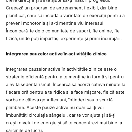
ofere direcție și să te ajute să-ți măsori progresul.
Creează un program de antrenament flexibil, dar bine
planificat, care să includă o varietate de exerciții pentru a
preveni monotonia și a-ți menține viu interesul.
Înconjoară-te de o comunitate de suport, fie online, fie
fizică, unde poți împărtăși experiențe și primi încurajări.
Integrarea pauzelor active în activitățile zilnice
Integrarea pauzelor active în activitățile zilnice este o
strategie eficientă pentru a te menține în formă și pentru
a evita sedentarismul. Încearcă să acorzi câteva minute la
fiecare oră pentru a te ridica și a face mișcare, fie că este
vorba de câteva genuflexiuni, întinderi sau o scurtă
plimbare. Aceste pauze active nu doar că îți vor
îmbunătăți circulația sângelui, dar te vor ajuta și să-ți
crești nivelul de energie și să te concentrezi mai bine la
sarcinile de lucru.