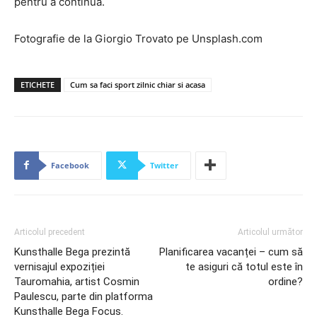
pentru a continua.
Fotografie de la Giorgio Trovato pe Unsplash.com
ETICHETE
Cum sa faci sport zilnic chiar si acasa
Facebook
Twitter
Articolul precedent
Articolul următor
Kunsthalle Bega prezintă
Planificarea vacanței – cum să
vernisajul expoziției
te asiguri că totul este în
Tauromahia, artist Cosmin
ordine?
Paulescu, parte din platforma
Kunsthalle Bega Focus.