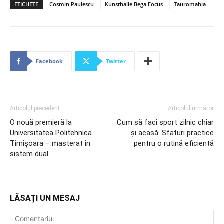
ETICHETE
Cosmin Paulescu
Kunsthalle Bega Focus
Tauromahia
Facebook
Twitter
Articolul precedent
Articolul următor
O nouă premieră la
Cum să faci sport zilnic chiar
Universitatea Politehnica
și acasă: Sfaturi practice
Timișoara – masterat în
pentru o rutină eficientă
sistem dual
LĂSAȚI UN MESAJ