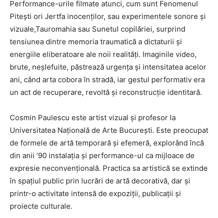
Performance-urile filmate atunci, cum sunt Fenomenul
Pitești ori Jertfa inocenților, sau experimentele sonore și
vizuale,Tauromahia sau Sunetul copilăriei, surprind
tensiunea dintre memoria traumatică a dictaturii și
energiile eliberatoare ale noii realități. Imaginile video,
brute, neșlefuite, păstrează urgența și intensitatea acelor
ani, când arta cobora în stradă, iar gestul performativ era
un act de recuperare, revoltă și reconstrucție identitară.
Cosmin Paulescu este artist vizual și profesor la
Universitatea Națională de Arte București. Este preocupat
de formele de artă temporară și efemeră, explorând încă
din anii ’90 instalația și performance-ul ca mijloace de
expresie neconvențională. Practica sa artistică se extinde
în spațiul public prin lucrări de artă decorativă, dar și
printr-o activitate intensă de expoziții, publicații și
proiecte culturale.