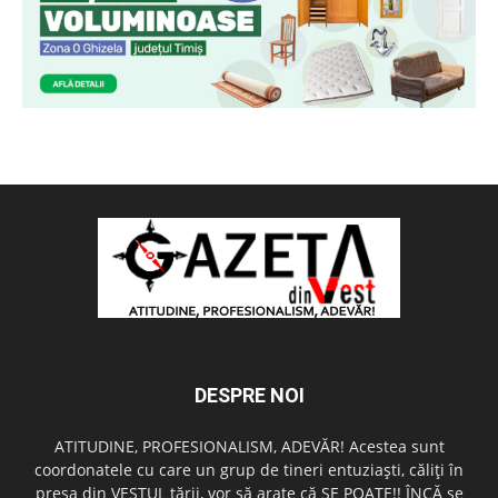
DESPRE NOI
ATITUDINE, PROFESIONALISM, ADEVĂR! Acestea sunt
coordonatele cu care un grup de tineri entuziaşti, căliţi în
presa din VESTUL ţării, vor să arate că SE POATE!! ÎNCĂ se