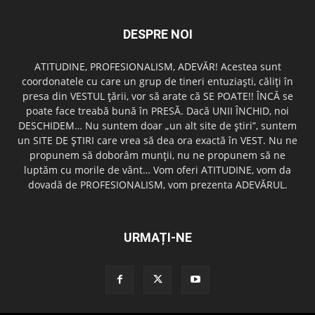
DESPRE NOI
ATITUDINE, PROFESIONALISM, ADEVĂR! Acestea sunt
coordonatele cu care un grup de tineri entuziaşti, căliţi în
presa din VESTUL ţării, vor să arate că SE POATE!! ÎNCĂ se
poate face treabă bună în PRESĂ. Dacă UNII ÎNCHID, noi
DESCHIDEM… Nu suntem doar „un alt site de ştiri”, suntem
un SITE DE ŞTIRI care vrea să dea ora exactă în VEST. Nu ne
propunem să doborâm munţii, nu ne propunem să ne
luptăm cu morile de vânt… Vom oferi ATITUDINE, vom da
dovadă de PROFESIONALISM, vom prezenta ADEVĂRUL.
URMAȚI-NE