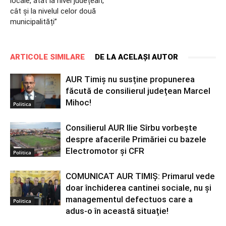
locale, atât la nivel județean,
cât și la nivelul celor două
municipalități”
ARTICOLE SIMILARE
DE LA ACELAȘI AUTOR
AUR Timiș nu susține propunerea
făcută de consilierul județean Marcel
Mihoc!
Politica
Consilierul AUR Ilie Sîrbu vorbește
despre afacerile Primăriei cu bazele
Electromotor și CFR
Politica
COMUNICAT AUR TIMIȘ: Primarul vede
doar închiderea cantinei sociale, nu și
managementul defectuos care a
Politica
adus-o în această situație!