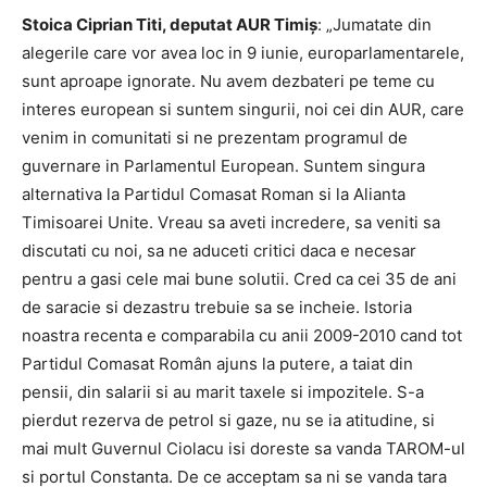
Stoica Ciprian Titi, deputat AUR Timiș
: „Jumatate din
alegerile care vor avea loc in 9 iunie, europarlamentarele,
sunt aproape ignorate. Nu avem dezbateri pe teme cu
interes european si suntem singurii, noi cei din AUR, care
venim in comunitati si ne prezentam programul de
guvernare in Parlamentul European. Suntem singura
alternativa la Partidul Comasat Roman si la Alianta
Timisoarei Unite. Vreau sa aveti incredere, sa veniti sa
discutati cu noi, sa ne aduceti critici daca e necesar
pentru a gasi cele mai bune solutii. Cred ca cei 35 de ani
de saracie si dezastru trebuie sa se incheie. Istoria
noastra recenta e comparabila cu anii 2009-2010 cand tot
Partidul Comasat Român ajuns la putere, a taiat din
pensii, din salarii si au marit taxele si impozitele. S-a
pierdut rezerva de petrol si gaze, nu se ia atitudine, si
mai mult Guvernul Ciolacu isi doreste sa vanda TAROM-ul
si portul Constanta. De ce acceptam sa ni se vanda tara