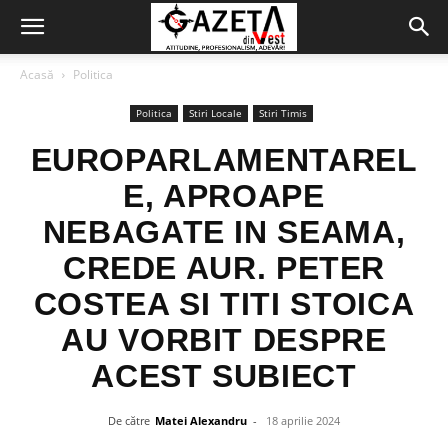
Acasă
Politica
Politica
Stiri Locale
Stiri Timis
EUROPARLAMENTAREL
E, APROAPE
NEBAGATE IN SEAMA,
CREDE AUR. PETER
COSTEA SI TITI STOICA
AU VORBIT DESPRE
ACEST SUBIECT
De către
Matei Alexandru
-
18 aprilie 2024