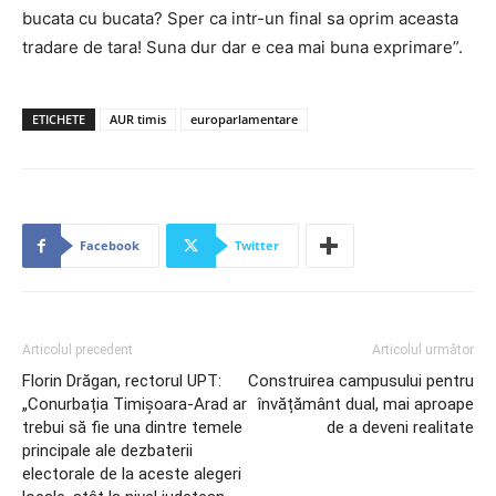
bucata cu bucata? Sper ca intr-un final sa oprim aceasta
tradare de tara! Suna dur dar e cea mai buna exprimare”.
ETICHETE
AUR timis
europarlamentare
Facebook
Twitter
Articolul precedent
Articolul următor
Florin Drăgan, rectorul UPT:
Construirea campusului pentru
„Conurbația Timișoara-Arad ar
învățământ dual, mai aproape
trebui să fie una dintre temele
de a deveni realitate
principale ale dezbaterii
electorale de la aceste alegeri