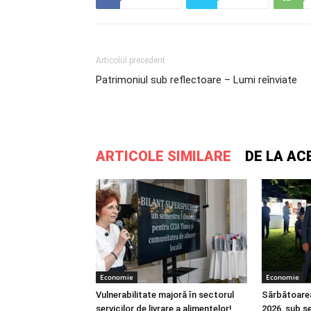
Articolul precedent
Patrimoniul sub reflectoare – Lumi reînviate
ARTICOLE SIMILARE
DE LA AC
Economie
Economie
Vulnerabilitate majoră în sectorul
Sărbătoare
servicilor de livrare a alimentelor!
2026, sub s