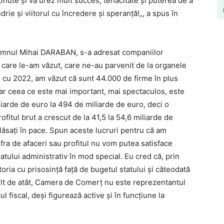
ținute și vă urez mult succes, tenacitate și puterea de a
rie și viitorul cu încredere și speranță!„, a spus în
domnul Mihai DARABAN, s-a adresat companiilor
pe care le-am văzut, care ne-au parvenit de la organele
 cu 2022, am văzut că sunt 44.000 de firme în plus
Dar ceea ce este mai important, mai spectaculos, este
iliarde de euro la 494 de miliarde de euro, deci o
ofitul brut a crescut de la 41,5 la 54,6 miliarde de
ăsaţi în pace. Spun aceste lucruri pentru că am
ifra de afaceri sau profitul nu vom putea satisface
atului administrativ în mod special. Eu cred că, prin
oria cu prisosinţă faţă de bugetul statului şi câteodată
ult de atât, Camera de Comerţ nu este reprezentantul
 fiscal, deşi figurează active şi în funcţiune la