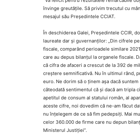
”Vă felicit pentru rezultatele remarcabile ob
învinge greutățile. Să privim trecutul cu mând
mesajul său Președintele CCIAT.
În deschiderea Galei, Președintele CCIR, 
laureate dar și guvernanților: „Din cifrele 
fiscale, comparând perioadele similare 2021
care au depus bilanţul la organele fiscale. 
că cifra de afaceri a crescut de la 392 de m
creştere semnificativă. Nu în ultimul rând, pr
euro. Ne dorim să o ţinem aşa dacă suntem l
câteodată sentimentul că şi dacă am tripla c
apetitul de consum al statului român, al apar
aceste cifre, noi dovedim că ne-am făcut dat
nu înţelegem de ce să fim pedepsiţi. Mai m
celor 360.000 de firme care nu depun bilanţul
Ministerul Justiţiei”.