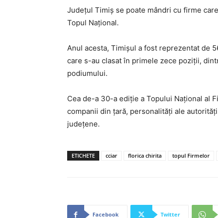
Județul Timiș se poate mândri cu firme care 
Topul Național.
Anul acesta, Timișul a fost reprezentat de 
care s-au clasat în primele zece poziții, din
podiumului.
Cea de-a 30-a ediție a Topului Național al F
companii din țară, personalităţi ale autorită
judeţene.
ETICHETE
cciar
florica chirita
topul Firmelor
Facebook
Twitter