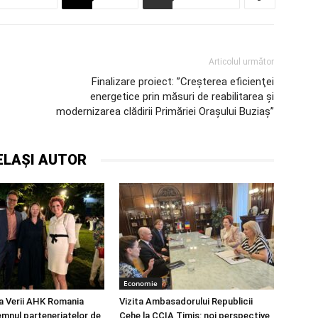
Articolul următor
Finalizare proiect: ”Creşterea eficienţei
energetice prin măsuri de reabilitarea şi
modernizarea clădirii Primăriei Oraşului Buziaş”
ELAȘI AUTOR
Economie
a Verii AHK Romania
Vizita Ambasadorului Republicii
emnul parteneriatelor de
Cehe la CCIA Timiș: noi perspective