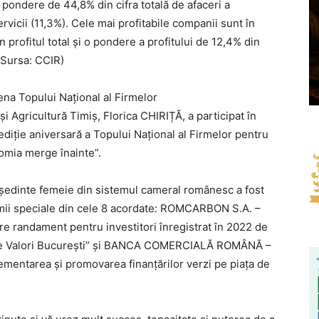
o pondere de 44,8% din cifra totală de afaceri a
rvicii (11,3%). Cele mai profitabile companii sunt în
 profitul total și o pondere a profitului de 12,4% din
 (Sursa: CCIR)
na Topului Național al Firmelor
 Agricultură Timiș, Florica CHIRIȚĂ, a participat în
ediție aniversară a Topului Național al Firmelor pentru
omia merge înainte”.
eședinte femeie din sistemul cameral românesc a fost
mii speciale din cele 8 acordate: ROMCARBON S.A. –
re randament pentru investitori înregistrat în 2022 de
 de Valori București” și BANCA COMERCIALĂ ROMÂNĂ –
ementarea și promovarea finanțărilor verzi pe piața de