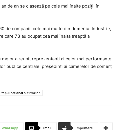
an de an se clasează pe cele mai înalte poziții în
560 de companii, cele mai multe din domeniul Industrie,
tre care 73 au ocupat cea mai înaltă treaptă a
irmelor a reunit reprezentanţi ai celor mai performante
ţilor publice centrale, preşedinţi ai camerelor de comerţ
topul national al firmelor
WhatsApp
Email
Imprimare