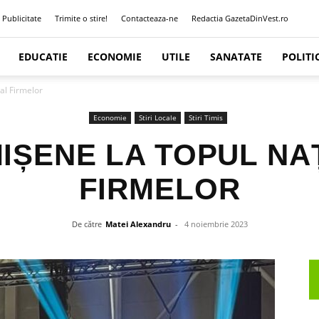
Publicitate
Trimite o stire!
Contacteaza-ne
Redactia GazetaDinVest.ro
EDUCATIE
ECONOMIE
UTILE
SANATATE
POLITI
al Firmelor
Economie
Stiri Locale
Stiri Timis
MIȘENE LA TOPUL NA
FIRMELOR
De către
Matei Alexandru
-
4 noiembrie 2023