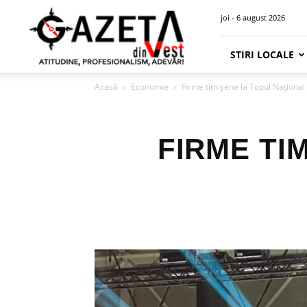
Gazeta
joi - 6 august 2026
din
Vest
STIRI LOCALE
Acasă
Economie
Firme timișene la Topul Național 
FIRME TI