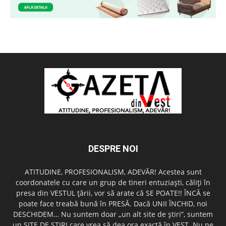
DESPRE NOI
ATITUDINE, PROFESIONALISM, ADEVĂR! Acestea sunt
coordonatele cu care un grup de tineri entuziaşti, căliţi în
presa din VESTUL ţării, vor să arate că SE POATE!! ÎNCĂ se
poate face treabă bună în PRESĂ. Dacă UNII ÎNCHID, noi
DESCHIDEM… Nu suntem doar „un alt site de ştiri”, suntem
un SITE DE ŞTIRI care vrea să dea ora exactă în VEST. Nu ne