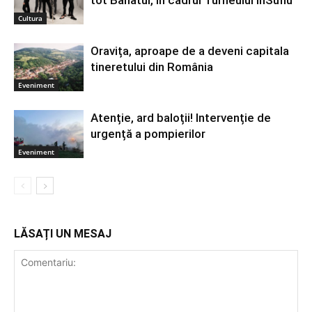
tot Banatul, în cadrul Turneului InSuflu
Cultura
Oravița, aproape de a deveni capitala
tineretului din România
Eveniment
Atenție, ard baloții! Intervenție de
urgență a pompierilor
Eveniment
LĂSAȚI UN MESAJ