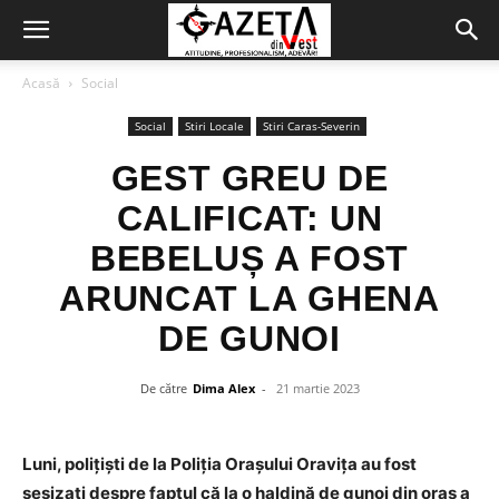
Acasă
Social
Social
Stiri Locale
Stiri Caras-Severin
GEST GREU DE
CALIFICAT: UN
BEBELUȘ A FOST
ARUNCAT LA GHENA
DE GUNOI
De către
Dima Alex
-
21 martie 2023
Luni, polițiști de la Poliția Orașului Oravița au fost
sesizați despre faptul că la o haldină de gunoi din oraș a