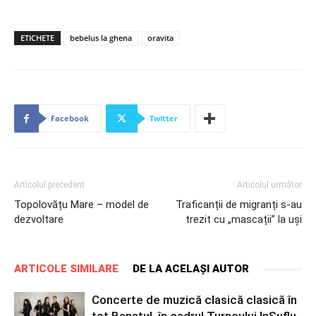
ETICHETE
bebelus la ghena
oravita
Facebook
Twitter
Articolul precedent
Articolul următor
Topolovățu Mare – model de
Traficanții de migranți s-au
dezvoltare
trezit cu „mascații” la uși
ARTICOLE SIMILARE
DE LA ACELAȘI AUTOR
Concerte de muzică clasică clasică în