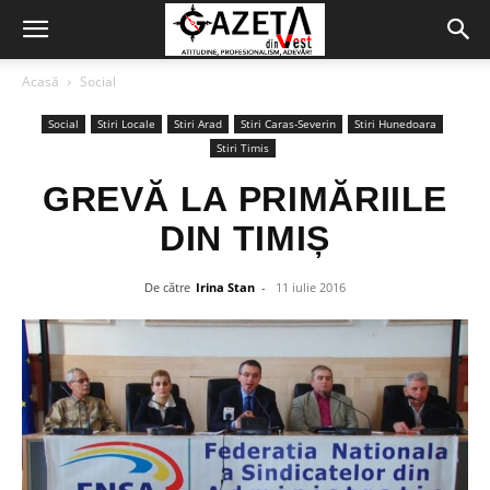
Acasă
Social
Social
Stiri Locale
Stiri Arad
Stiri Caras-Severin
Stiri Hunedoara
Stiri Timis
GREVĂ LA PRIMĂRIILE
DIN TIMIȘ
De către
Irina Stan
-
11 iulie 2016