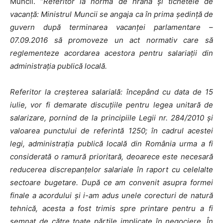
Muncii. “
Referitor la norma de hrană şi tichetele de
vacanţă: Ministrul Muncii se angaja ca în prima şedinţă de
guvern după terminarea vacanţei parlamentare –
07.09.2016 să promoveze un act normativ care să
reglementeze acordarea acestora pentru salariaţii din
administraţia publică locală.
Referitor la creşterea salarială: începând cu data de 15
iulie, vor fi demarate discuţiile pentru legea unitară de
salarizare, pornind de la principiile Legii nr. 284/2010 şi
valoarea punctului de referintă 1250; în cadrul acestei
legi, administraţia publică locală din România urma a fi
considerată o ramură prioritară, deoarece este necesară
reducerea discrepanţelor salariale în raport cu celelalte
sectoare bugetare. După ce am convenit asupra formei
finale a acordului şi i-am adus unele corecturi de natură
tehnică, acesta a fost trimis spre printare pentru a fi
semnat de către toate părţile implicate în negociere. În