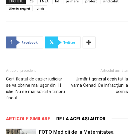
ETICHETE
CS
FNSA
hd
primarii
protest
sindicalisti
tiberiu negrei
timis
Facebook
Twitter
Articolul precedent
Articolul următor
Certificatul de cazier judiciar
Urmărit general depistat la
se va obține mai ușor din 11
vama Cenad. Ce infracțiuni a
iulie. Nu se mai solicită timbru
comis
fiscal
ARTICOLE SIMILARE
DE LA ACELAȘI AUTOR
FOTO Medicii de la Maternitatea