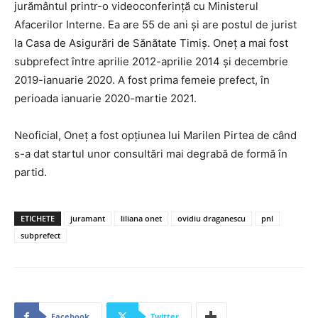
jurământul printr-o videoconferință cu Ministerul
Afacerilor Interne. Ea are 55 de ani și are postul de jurist
la Casa de Asigurări de Sănătate Timiș. Oneț a mai fost
subprefect între aprilie 2012-aprilie 2014 și decembrie
2019-ianuarie 2020. A fost prima femeie prefect, în
perioada ianuarie 2020-martie 2021.
Neoficial, Oneț a fost opțiunea lui Marilen Pirtea de când
s-a dat startul unor consultări mai degrabă de formă în
partid.
ETICHETE
juramant
liliana onet
ovidiu draganescu
pnl
subprefect
Facebook
Twitter