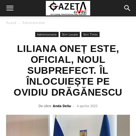
Acasă
Administratie
Administratie
Stiri Locale
Stiri Timis
LILIANA ONEȚ ESTE,
OFICIAL, NOUL
SUBPREFECT. ÎL
ÎNLOCUIEȘTE PE
OVIDIU DRĂGĂNESCU
De către
Anda Deliu
-
4 aprilie 2025