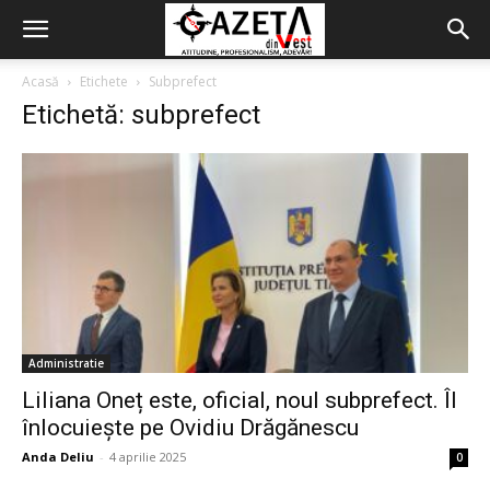
Acasă
Etichete
Subprefect
Etichetă: subprefect
Administratie
Liliana Oneț este, oficial, noul subprefect. Îl
înlocuiește pe Ovidiu Drăgănescu
Anda Deliu
-
4 aprilie 2025
0