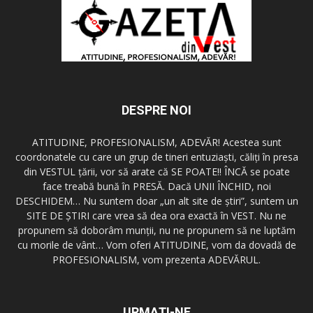
DESPRE NOI
ATITUDINE, PROFESIONALISM, ADEVĂR! Acestea sunt
coordonatele cu care un grup de tineri entuziaşti, căliţi în presa
din VESTUL ţării, vor să arate că SE POATE!! ÎNCĂ se poate
face treabă bună în PRESĂ. Dacă UNII ÎNCHID, noi
DESCHIDEM… Nu suntem doar „un alt site de ştiri”, suntem un
SITE DE ŞTIRI care vrea să dea ora exactă în VEST. Nu ne
propunem să doborâm munţii, nu ne propunem să ne luptăm
cu morile de vânt… Vom oferi ATITUDINE, vom da dovadă de
PROFESIONALISM, vom prezenta ADEVĂRUL.
URMAȚI-NE