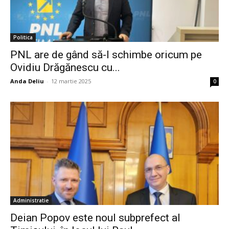
Politica
PNL are de gând să-l schimbe oricum pe
Ovidiu Drăgănescu cu...
Anda Deliu
-
12 martie 2025
0
Administratie
Deian Popov este noul subprefect al