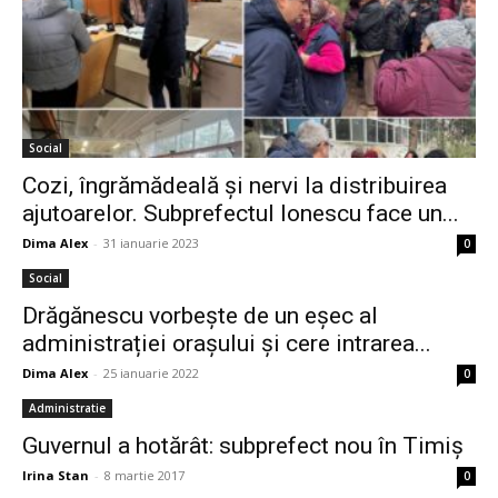
Social
Cozi, îngrămădeală şi nervi la distribuirea
ajutoarelor. Subprefectul Ionescu face un...
Dima Alex
-
31 ianuarie 2023
0
Social
Drăgănescu vorbește de un eșec al
administrației orașului și cere intrarea...
Dima Alex
-
25 ianuarie 2022
0
Administratie
Guvernul a hotărât: subprefect nou în Timiș
Irina Stan
-
8 martie 2017
0