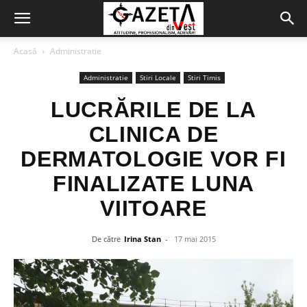
Acasă
Administratie
Administratie
Stiri Locale
Stiri Timis
LUCRĂRILE DE LA
CLINICA DE
DERMATOLOGIE VOR FI
FINALIZATE LUNA
VIITOARE
De către
Irina Stan
-
17 mai 2015