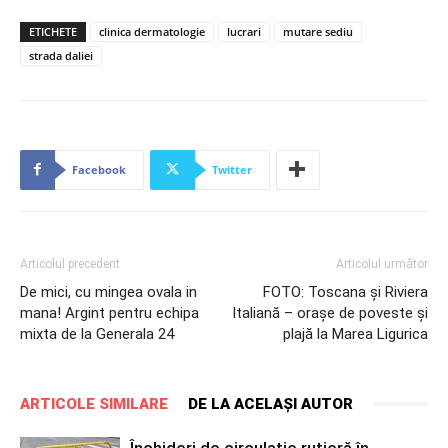
ETICHETE
clinica dermatologie
lucrari
mutare sediu
strada daliei
Facebook
Twitter
Articolul precedent
Articolul următor
De mici, cu mingea ovala in
FOTO: Toscana şi Riviera
mana! Argint pentru echipa
Italiană – oraşe de poveste şi
mixta de la Generala 24
plajă la Marea Ligurica
ARTICOLE SIMILARE
DE LA ACELAȘI AUTOR
Închideri de circulație rutieră în