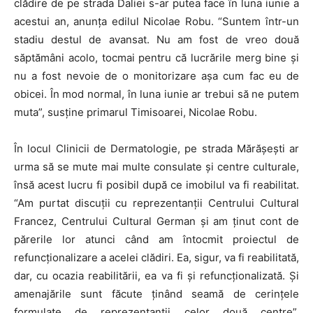
clădire de pe strada Daliei s-ar putea face în luna iunie a
acestui an, anunța edilul Nicolae Robu. “Suntem într-un
stadiu destul de avansat. Nu am fost de vreo două
săptămâni acolo, tocmai pentru că lucrările merg bine și
nu a fost nevoie de o monitorizare așa cum fac eu de
obicei. În mod normal, în luna iunie ar trebui să ne putem
muta”, susține primarul Timisoarei, Nicolae Robu.
În locul Clinicii de Dermatologie, pe strada Mărăşeşti ar
urma să se mute mai multe consulate şi centre culturale,
însă acest lucru fi posibil după ce imobilul va fi reabilitat.
“Am purtat discuții cu reprezentanții Centrului Cultural
Francez, Centrului Cultural German și am ținut cont de
părerile lor atunci când am întocmit proiectul de
refuncționalizare a acelei clădiri. Ea, sigur, va fi reabilitată,
dar, cu ocazia reabilitării, ea va fi și refuncționalizată. Și
amenajările sunt făcute ținând seamă de cerințele
formulate de reprezentanții celor două centre”,