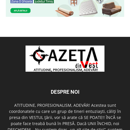
DESPRE NOI
ATITUDINE, PROFESIONALISM, ADEVĂR! Acestea sunt
coordonatele cu care un grup de tineri entuziaşti, căliţi în
presa din VESTUL ţării, vor să arate că SE POATE!! ÎNCĂ se
poate face treabă bună în PRESĂ. Dacă UNII ÎNCHID, noi
DESCHIDEM… Nu suntem doar „un alt site de ştiri”, suntem