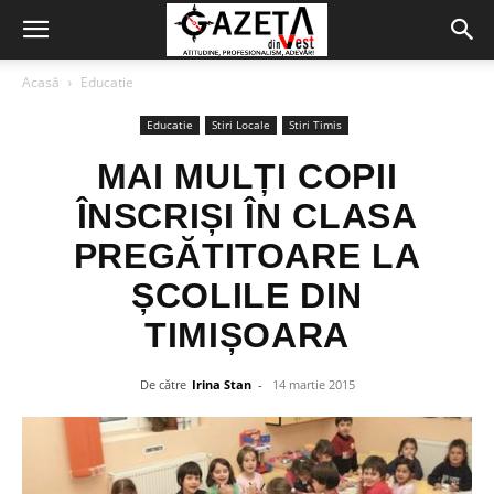
Acasă
Educatie
Educatie
Stiri Locale
Stiri Timis
MAI MULȚI COPII
ÎNSCRIȘI ÎN CLASA
PREGĂTITOARE LA
ȘCOLILE DIN
TIMIȘOARA
De către
Irina Stan
-
14 martie 2015