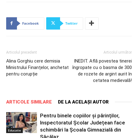
Facebook
Twitter
Articolul precedent
Articolul următor
Alina Gorghiu cere demisia
INEDIT. Află povestea tinerei
Ministrului Finanțelor, anchetat
îngropate cu o basma de 300
pentru corupție
de rozete de argint aurit în
cetatea medievală!
ARTICOLE SIMILARE
DE LA ACELAȘI AUTOR
Pentru binele copiilor și părinților,
Inspectoratul Școlar Județean face
schimbări la Școala Gimnazială din
Educatie
Săcălaz