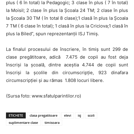
plus ( 6 în total) la Pedagogic; 3 clase în plus ( 7 în total)
la Moisil; 2 clase în plus la Școala 24 TM; 2 clase în plus
la Școala 30 TM ( în total 8 clase);1 clasă în plus la Școala
7 TM ( 6 clase în total); 1 clasă în plus la Criciova;1 clasă în
plus la Biled”, spun reprezentanții ISJ Timiș.
La finalul procesului de înscriere, în timiș sunt 299 de
clase pregătitoare, adică 7.475 de copii au fost deja
înscriși la școală, dintre aceștia 4.744 de copii sunt
înscriși la școlile din circumscripție, 923 dinafara
circumscripției și au rămas 1.808 locuri libere.
(Sursa foto: www.sfatulparintilor.ro)
ETICHETE
clasa pregatitoare
elevi
isj
scoli
suplimentare clase
timisoara