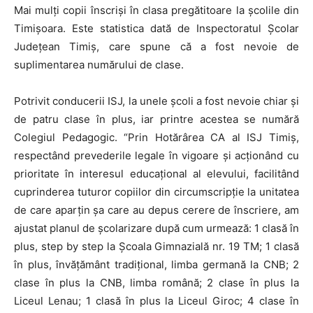
Mai mulți copii înscriși în clasa pregătitoare la școlile din
Timișoara. Este statistica dată de Inspectoratul Școlar
Județean Timiș, care spune că a fost nevoie de
suplimentarea numărului de clase.
Potrivit conducerii ISJ, la unele școli a fost nevoie chiar și
de patru clase în plus, iar printre acestea se numără
Colegiul Pedagogic. “Prin Hotărârea CA al ISJ Timiș,
respectând prevederile legale în vigoare și acționând cu
prioritate în interesul educațional al elevului, facilitând
cuprinderea tuturor copiilor din circumscripție la unitatea
de care aparțin șa care au depus cerere de înscriere, am
ajustat planul de școlarizare după cum urmează: 1 clasă în
plus, step by step la Școala Gimnazială nr. 19 TM; 1 clasă
în plus, învățământ tradițional, limba germană la CNB; 2
clase în plus la CNB, limba română; 2 clase în plus la
Liceul Lenau; 1 clasă în plus la Liceul Giroc; 4 clase în