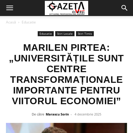
Acasă
Educatie
Educatie
Stiri Locale
Stiri Timis
MARILEN PIRTEA:
„UNIVERSITĂȚILE SUNT
CENTRE
TRANSFORMAȚIONALE
IMPORTANTE PENTRU
VIITORUL ECONOMIEI”
De către
Marascu Sorin
-
4 decembrie 2025