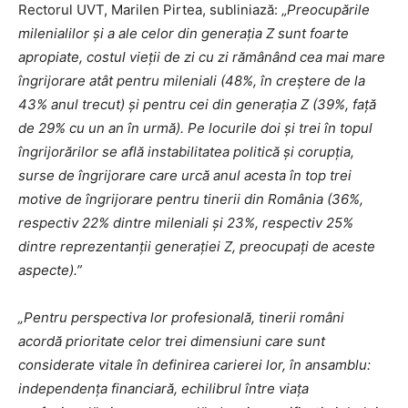
Rectorul UVT, Marilen Pirtea, subliniază: „
Preocupările
milenialilor și a ale celor din generația Z sunt foarte
apropiate, costul vieții de zi cu zi rămânând cea mai mare
îngrijorare atât pentru mileniali (48%, în creștere de la
43% anul trecut) și pentru cei din generația Z (39%, față
de 29% cu un an în urmă). Pe locurile doi și trei în topul
îngrijorărilor se află instabilitatea politică și corupția,
surse de îngrijorare care urcă anul acesta în top trei
motive de îngrijorare pentru tinerii din România (36%,
respectiv 22% dintre mileniali și 23%, respectiv 25%
dintre reprezentanții generației Z, preocupați de aceste
aspecte).”
„Pentru perspectiva lor profesională, tinerii români
acordă prioritate celor trei dimensiuni care sunt
considerate vitale în definirea carierei lor, în ansamblu:
independența financiară, echilibrul între viața