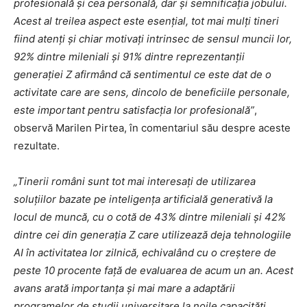
profesională și cea personală, dar și semnificația jobului.
Acest al treilea aspect este esențial, tot mai mulți tineri
fiind atenți și chiar motivați intrinsec de sensul muncii lor,
92% dintre mileniali și 91% dintre reprezentanții
generației Z afirmând că sentimentul ce este dat de o
activitate care are sens, dincolo de beneficiile personale,
este important pentru satisfacția lor profesională”
,
observă Marilen Pirtea, în comentariul său despre aceste
rezultate.
„Tinerii români sunt tot mai interesați de utilizarea
soluțiilor bazate pe inteligența artificială generativă la
locul de muncă, cu o cotă de 43% dintre mileniali și 42%
dintre cei din generația Z care utilizează deja tehnologiile
AI în activitatea lor zilnică, echivalând cu o creștere de
peste 10 procente față de evaluarea de acum un an. Acest
avans arată importanța și mai mare a adaptării
programelor de studii universitare la noile capacități