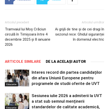
Articolul precedent
Articolul următor
Tramvaiul lui Moș Crăciun
Ai grijă de tine și de cei dragi în
circulă în Timișoara între 4
sezonul rece: Ghidul siguranței
decembrie 2025 și 8 ianuarie
în domeniul electric
2026
ARTICOLE SIMILARE
DE LA ACELAȘI AUTOR
Interes record din partea candidaților
din afara Uniunii Europene pentru
programele de studii oferite de UVT
Educatie
Sesiunea iulie 2026 a admiterii la UVT
a stat sub semnul menținerii
standardelor de calitate academică,
Educatie