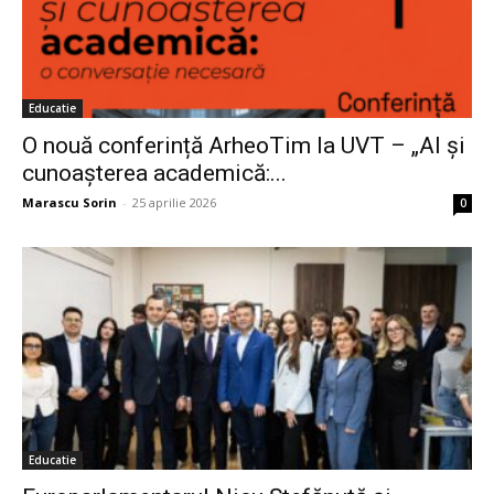
Educatie
O nouă conferință ArheoTim la UVT – „AI și
cunoașterea academică:...
Marascu Sorin
-
25 aprilie 2026
0
Educatie