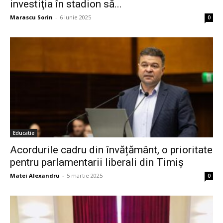
investiţia în stadion să...
Marascu Sorin
-
6 iunie 2025
0
Educatie
Acordurile cadru din învățământ, o prioritate
pentru parlamentarii liberali din Timiș
Matei Alexandru
-
5 martie 2025
0