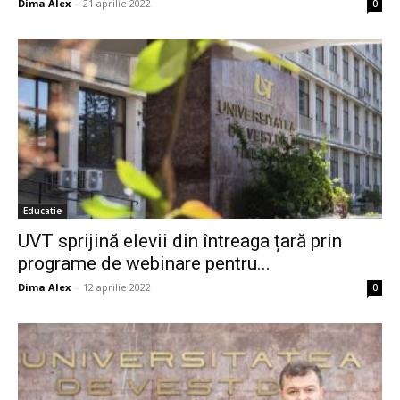
Dima Alex
-
21 aprilie 2022
0
Educatie
UVT sprijină elevii din întreaga țară prin
programe de webinare pentru...
Dima Alex
-
12 aprilie 2022
0