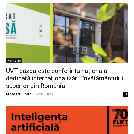
Educatie
UVT găzduiește conferința națională
dedicată internaționalizării învățământului
superior din România
Marascu Sorin
-
5 mai 2026
0