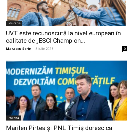
Educatie
UVT este recunoscută la nivel european în
calitate de „ESCI Champion...
Marascu Sorin
-
8 iulie 2025
0
Politica
Marilen Pirtea şi PNL Timiş doresc ca