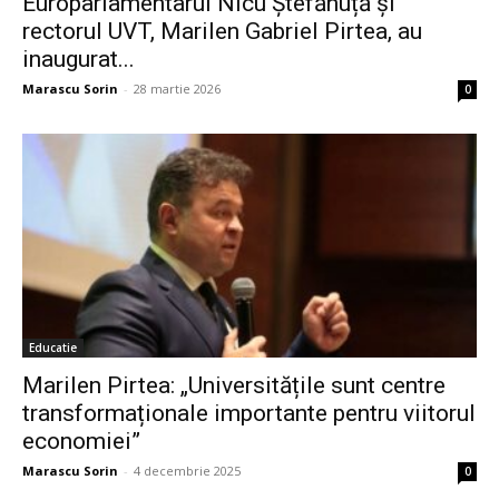
Europarlamentarul Nicu Ștefănuță și
rectorul UVT, Marilen Gabriel Pirtea, au
inaugurat...
Marascu Sorin
-
28 martie 2026
0
Educatie
Marilen Pirtea: „Universitățile sunt centre
transformaționale importante pentru viitorul
economiei”
Marascu Sorin
-
4 decembrie 2025
0