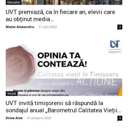
Educatie
UVT premiază, ca în fiecare an, elevii care
au obținut media...
Matei Alexandru
-
11 iulie 2023
0
Social
UVT invită timișorenii să răspundă la
sondajul anual „Barometrul Calitatea Vieții...
Dima Alex
-
13 ianuarie 2023
0