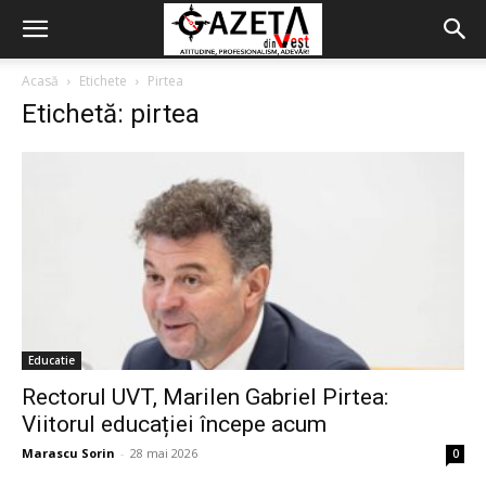
Acasă
Etichete
Pirtea
Etichetă: pirtea
Educatie
Rectorul UVT, Marilen Gabriel Pirtea:
Viitorul educației începe acum
Marascu Sorin
-
28 mai 2026
0