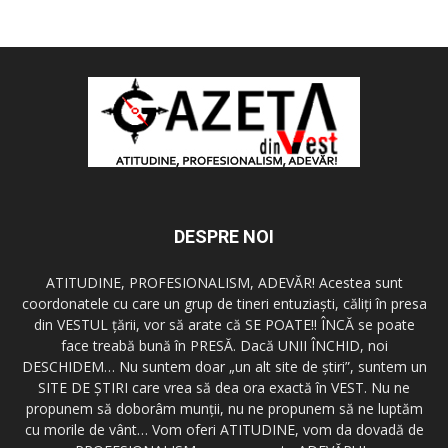
DESPRE NOI
ATITUDINE, PROFESIONALISM, ADEVĂR! Acestea sunt
coordonatele cu care un grup de tineri entuziaşti, căliţi în presa
din VESTUL ţării, vor să arate că SE POATE!! ÎNCĂ se poate
face treabă bună în PRESĂ. Dacă UNII ÎNCHID, noi
DESCHIDEM… Nu suntem doar „un alt site de ştiri”, suntem un
SITE DE ŞTIRI care vrea să dea ora exactă în VEST. Nu ne
propunem să doborâm munţii, nu ne propunem să ne luptăm
cu morile de vânt… Vom oferi ATITUDINE, vom da dovadă de