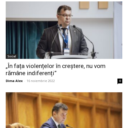
Social
„În fața violențelor în creștere, nu vom
rămâne indiferenți”
Dima Alex
-
16 noiembrie 2022
0