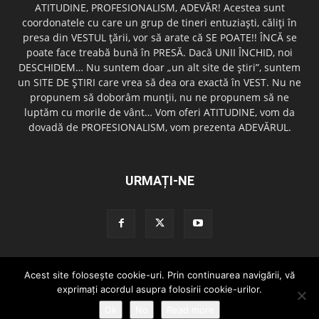
ATITUDINE, PROFESIONALISM, ADEVĂR! Acestea sunt
coordonatele cu care un grup de tineri entuziaşti, căliţi în
presa din VESTUL ţării, vor să arate că SE POATE!! ÎNCĂ se
poate face treabă bună în PRESĂ. Dacă UNII ÎNCHID, noi
DESCHIDEM… Nu suntem doar „un alt site de ştiri”, suntem
un SITE DE ŞTIRI care vrea să dea ora exactă în VEST. Nu ne
propunem să doborâm munţii, nu ne propunem să ne
luptăm cu morile de vânt… Vom oferi ATITUDINE, vom da
dovadă de PROFESIONALISM, vom prezenta ADEVĂRUL.
URMAȚI-NE
Acest site foloseşte cookie-uri. Prin continuarea navigării, vă
Redactia GazetaDinVest.ro
Termeni de utilizare
Cod de conduita
exprimaţi acordul asupra folosirii cookie-urilor.
Confidentialitatea Datelor
Trimite o stire!
Publicitate
Contact
Ok
No
Read more
© copyright 2015 - 2026 GazetaDinVest.ro. Toate drepturile rezervate!