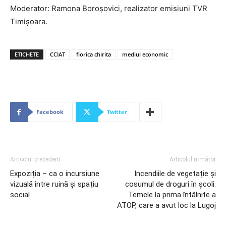
Moderator: Ramona Boroșovici, realizator emisiuni TVR
Timișoara.
ETICHETE
CCIAT
florica chirita
mediul economic
Facebook
Twitter
Articolul precedent
Articolul următor
Expoziția – ca o incursiune
Incendiile de vegetație și
vizuală între ruină și spațiu
cosumul de droguri în școli.
social
Temele la prima întâlnite a
ATOP, care a avut loc la Lugoj