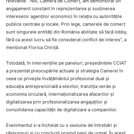
relevante. “Noi, Camera de Comerț, am demonstrat un
angajament constant în reprezentarea și susținerea
intereselor agenților economici în relația cu autoritățile
publice centrale și locale. Prin lege, camerele de comerț
sunt singurele entități din România abilitate să facă lobby,
fără ca acest lucru să fie considerat conflict de interes”, a
menționat Florica Chiriță.
Totodată, în intervențiile pe paneluri, președintele CCIAT
a prezentat preocupările actuale și strategia Camerei în
ceea ce privește învățământul profesional dual și
educația antreprenorială a elevilor, tranziția verde și
economia circulară, internaționalizarea afacerilor și
digitalizarea prin profesionalizarea angajaților și
consolidarea capacității de digitalizare a companiilor.
Evenimentul s-a încheiat cu o sesiune de întrebări și
răspunsuri și cu concluzii privind pașii de urmat. În acest