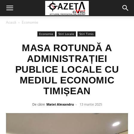
Acasă
Economie
Economie
Stiri Locale
Stiri Timis
MASA ROTUNDĂ A
ADMINISTRAȚIEI
PUBLICE LOCALE CU
MEDIUL ECONOMIC
TIMIȘEAN
De către
Matei Alexandru
-
13 martie 2025