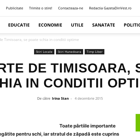
Publicitate
Trimite o stire!
Contacteaza-ne
Redactia GazetaDinVest.ro
EDUCATIE
ECONOMIE
UTILE
SANATATE
POLITI
e Timisoara, se poate schia in conditii optime
Stiri Locale
Stiri Hunedoara
Timp Liber
RTE DE TIMISOARA, 
HIA IN CONDITII OPT
De către
Irina Stan
-
4 decembrie 2015
Toate pârtiile importante
regătite pentru schi, iar stratul de zăpadă este cuprins