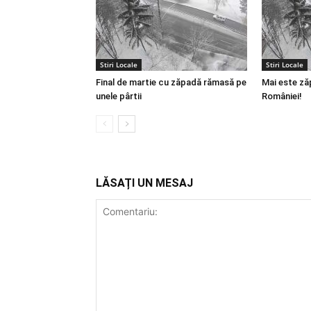
Stiri Locale
Stiri Locale
Final de martie cu zăpadă rămasă pe
Mai este ză
unele pârtii
României!
LĂSAȚI UN MESAJ