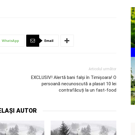
WhatsApp
Email
Articolul următor
EXCLUSIV! Alertă bani falși în Timișoara! O
persoană necunoscută a plasat 10 lei
contrafăcuți la un fast-food
ELAȘI AUTOR