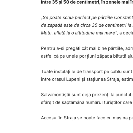
între 35 și 50 de centimetri, în zonele mai î
„Se poate schia perfect pe pârtiile Constant
de zăpadă este de circa 35 de centimetri la b
Mutu, aflată la o altitudine mai mare”
, a dec
Pentru a-și pregăti cât mai bine pârtiile, admi
astfel că pe unele porțiuni zăpada bătută aju
Toate instalațiile de transport pe cablu sunt
între orașul Lupeni și stațiunea Straja, est
Salvamontiștii sunt deja prezenți la punctul
sfârșit de săptămână numărul turiștilor care
Accesul în Straja se poate face cu mașina p