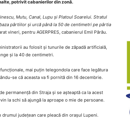
nalte, potrivit cabanierilor din zonă.
inescu, Mutu, Canal, Lupu și Platoul Soarelui. Stratul
aza pârtiilor și urcă până la 50 de centimetri pe pârtia
larat vineri, pentru AGERPRES, cabanierul Emil Părău.
nistratorii au folosit și tunurile de zăpadă artificială,
nge și la 40 de centimetri.
 funcționale, mai puțin telegondola care face legătura
imându-se că aceasta va fi pornită din 16 decembrie.
 de permanență din Straja și se așteaptă ca la acest
 vin la schi să ajungă la aproape o mie de persoane.
e drumul județean care pleacă din orașul Lupeni.