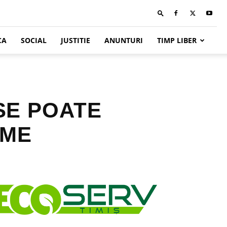
CA
SOCIAL
JUSTITIE
ANUNTURI
TIMP LIBER
SE POATE
IME