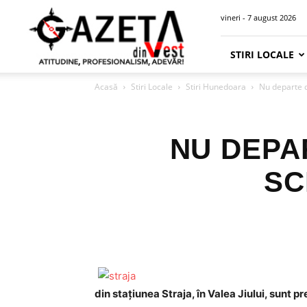
Gazeta
vineri - 7 august 2026
din
Vest
STIRI LOCALE
Acasă
Stiri Locale
Stiri Hunedoara
Nu departe d
NU DEPA
SC
din stațiunea Straja, în Valea Jiului, sunt p