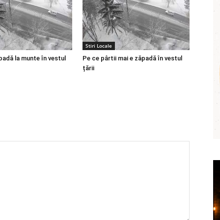
Stiri Locale
padă la munte în vestul
Pe ce pârtii mai e zăpadă în vestul
țării