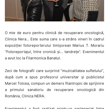
O mie de euro pentru clinică de recuperare oncologică,
Clinica Nera… Este suma care s-a strâns vineri în cadrul
expoziţiei fotoreporterului timişorean Marius T. Morariu
“Fotoreportajul, între cronică şi… tandreţe”. Evenimentul
a avut loc la Filarmonica Banatul.
Zeci de fotografii care surprind “muzicalitatea sufletului”,
după cum a spus profesorul universitar şi publicistul
Marcel Tolcea, compun un demers filantropic de sprijinire
a primului sanatoriu de recuperare oncologică din
România, Clinica NERA.
Evenimentul a fost realizat printr-un parteneriat între