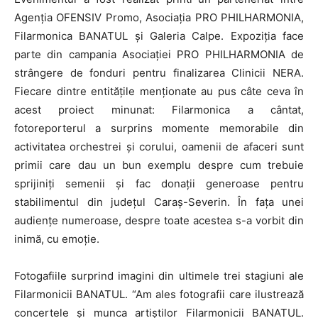
Agenţia OFENSIV Promo, Asociaţia PRO PHILHARMONIA,
Filarmonica BANATUL şi Galeria Calpe. Expoziţia face
parte din campania Asociaţiei PRO PHILHARMONIA de
strângere de fonduri pentru finalizarea Clinicii NERA.
Fiecare dintre entităţile menţionate au pus câte ceva în
acest proiect minunat: Filarmonica a cântat,
fotoreporterul a surprins momente memorabile din
activitatea orchestrei şi corului, oamenii de afaceri sunt
primii care dau un bun exemplu despre cum trebuie
sprijiniţi semenii şi fac donaţii generoase pentru
stabilimentul din judeţul Caraş-Severin. În faţa unei
audienţe numeroase, despre toate acestea s-a vorbit din
inimă, cu emoţie.
Fotogafiile surprind imagini din ultimele trei stagiuni ale
Filarmonicii BANATUL. “Am ales fotografii care ilustrează
concertele şi munca artiştilor Filarmonicii BANATUL.