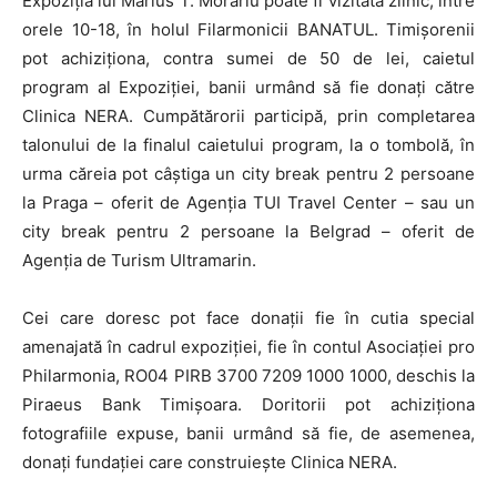
Expoziţia lui Marius T. Morariu poate fi vizitată zilnic, între
orele 10-18, în holul Filarmonicii BANATUL. Timişorenii
pot achiziţiona, contra sumei de 50 de lei, caietul
program al Expoziţiei, banii urmând să fie donaţi către
Clinica NERA. Cumpătărorii participă, prin completarea
talonului de la finalul caietului program, la o tombolă, în
urma căreia pot câştiga un city break pentru 2 persoane
la Praga – oferit de Agenţia TUI Travel Center – sau un
city break pentru 2 persoane la Belgrad – oferit de
Agenţia de Turism Ultramarin.
Cei care doresc pot face donaţii fie în cutia special
amenajată în cadrul expoziţiei, fie în contul Asociaţiei pro
Philarmonia, RO04 PIRB 3700 7209 1000 1000, deschis la
Piraeus Bank Timişoara. Doritorii pot achiziţiona
fotografiile expuse, banii urmând să fie, de asemenea,
donaţi fundaţiei care construieşte Clinica NERA.