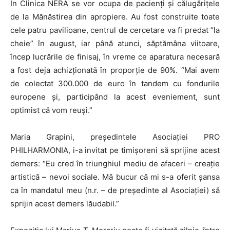
În Clinica NERA se vor ocupa de pacienţi şi călugăriţele
de la Mănăstirea din apropiere. Au fost construite toate
cele patru pavilioane, centrul de cercetare va fi predat “la
cheie” în august, iar până atunci, săptămâna viitoare,
încep lucrările de finisaj, în vreme ce aparatura necesară
a fost deja achizţionată în proporţie de 90%. “Mai avem
de colectat 300.000 de euro în tandem cu fondurile
europene şi, participând la acest eveniement, sunt
optimist că vom reuşi.”
Maria Grapini, preşedintele Asociaţiei PRO
PHILHARMONIA, i-a invitat pe timişoreni să sprijine acest
demers: “Eu cred în triunghiul mediu de afaceri – creaţie
artistică – nevoi sociale. Mă bucur că mi s-a oferit şansa
ca în mandatul meu (n.r. – de preşedinte al Asociaţiei) să
sprijin acest demers lăudabil.”