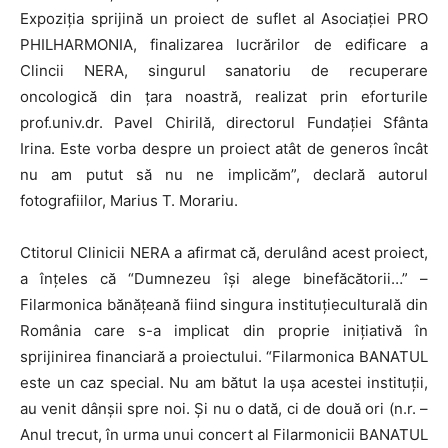
Expoziţia sprijină un proiect de suflet al Asociaţiei PRO
PHILHARMONIA, finalizarea lucrărilor de edificare a
Clincii NERA, singurul sanatoriu de recuperare
oncologică din ţara noastră, realizat prin eforturile
prof.univ.dr. Pavel Chirilă, directorul Fundaţiei Sfânta
Irina. Este vorba despre un proiect atât de generos încât
nu am putut să nu ne implicăm”, declară autorul
fotografiilor, Marius T. Morariu.
Ctitorul Clinicii NERA a afirmat că, derulând acest proiect,
a înţeles că “Dumnezeu îşi alege binefăcătorii…” –
Filarmonica bănăţeană fiind singura instituţieculturală din
România care s-a implicat din proprie iniţiativă în
sprijinirea financiară a proiectului. “Filarmonica BANATUL
este un caz special. Nu am bătut la uşa acestei instituţii,
au venit dânşii spre noi. Şi nu o dată, ci de două ori (n.r. –
Anul trecut, în urma unui concert al Filarmonicii BANATUL