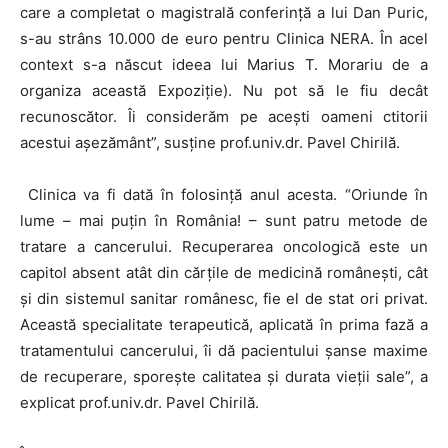
care a completat o magistrală conferinţă a lui Dan Puric,
s-au strâns 10.000 de euro pentru Clinica NERA. În acel
context s-a născut ideea lui Marius T. Morariu de a
organiza această Expoziţie). Nu pot să le fiu decât
recunoscător. Îi considerăm pe aceşti oameni ctitorii
acestui aşezământ”, susține prof.univ.dr. Pavel Chirilă.
Clinica va fi dată în folosinţă anul acesta. “Oriunde în
lume – mai puţin în România! – sunt patru metode de
tratare a cancerului. Recuperarea oncologică este un
capitol absent atât din cărţile de medicină româneşti, cât
şi din sistemul sanitar românesc, fie el de stat ori privat.
Această specialitate terapeutică, aplicată în prima fază a
tratamentului cancerului, îi dă pacientului şanse maxime
de recuperare, sporeşte calitatea şi durata vieţii sale”, a
explicat prof.univ.dr. Pavel Chirilă.