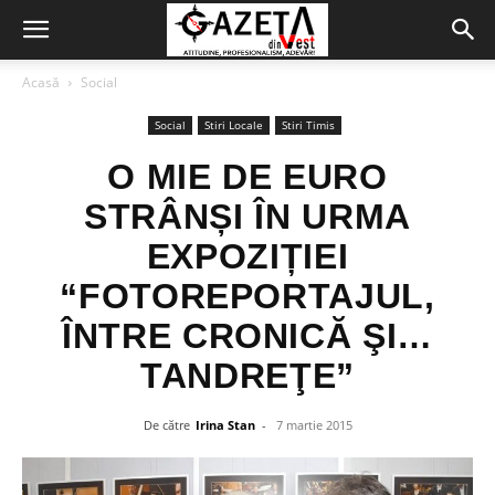
Acasă
Social
Social
Stiri Locale
Stiri Timis
O MIE DE EURO
STRÂNȘI ÎN URMA
EXPOZIȚIEI
“FOTOREPORTAJUL,
ÎNTRE CRONICĂ ŞI…
TANDREŢE”
De către
Irina Stan
-
7 martie 2015