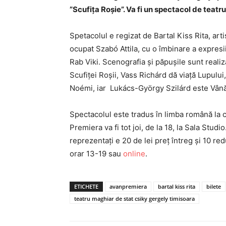
”Scufița Roșie”. Va fi un spectacol de teatr
Spetacolul e regizat de Bartal Kiss Rita, art
ocupat Szabó Attila, cu o îmbinare a expresi
Rab Viki. Scenografia și păpușile sunt realiz
Scufiței Roșii, Vass Richárd dă viață Lupul
Noémi, iar Lukács-György Szilárd este Vână
Spectacolul este tradus în limba română la căș
Premiera va fi tot joi, de la 18, la Sala Studio
reprezentați e 20 de lei preț întreg și 10 red
orar 13-19 sau
online
.
ETICHETE
avanpremiera
bartal kiss rita
bilete
teatru maghiar de stat csiky gergely timisoara