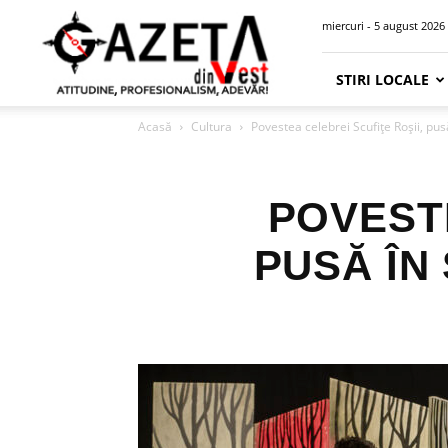
Gazeta
miercuri - 5 august 2026
din
Vest
STIRI LOCALE
Acasă
Cultura
Povestea celebrei Scufițe Roșii, pu
POVESTE
PUSĂ ÎN