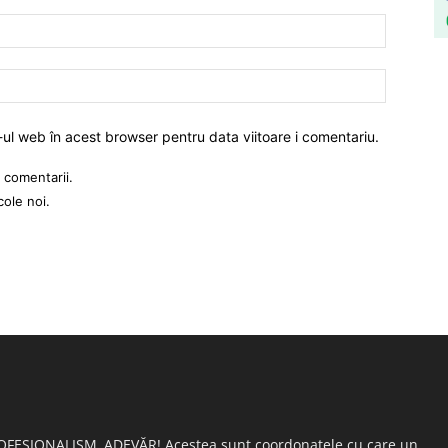
-ul web în acest browser pentru data viitoare i comentariu.
 comentarii.
cole noi.
OFESIONALISM, ADEVĂR! Acestea sunt coordonatele cu care un