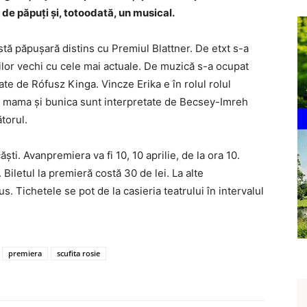
u de păpuți și, totoodată, un musical.
istă păpușară distins cu Premiul Blattner. De etxt s-a
ilor vechi cu cele mai actuale. De muzică s-a ocupat
ate de Rófusz Kinga. Vincze Erika e în rolul rolul
ui, mama și bunica sunt interpretate de Becsey-Imreh
torul.
ti. Avanpremiera va fi 10, 10 aprilie, de la ora 10.
. Biletul la premieră costă 30 de lei. La alte
us. Tichetele se pot de la casieria teatrului în intervalul
premiera
scufita rosie