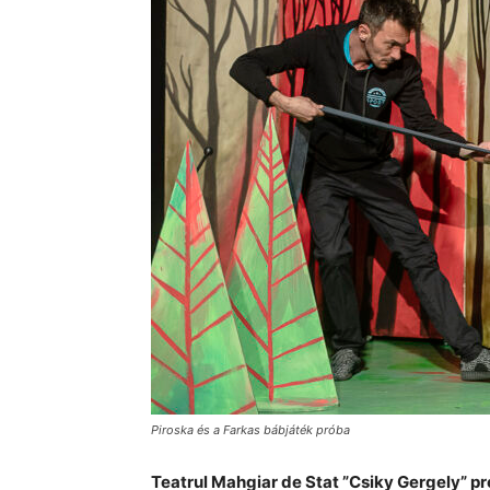
Piroska és a Farkas bábjáték próba
Teatrul Mahgiar de Stat ”Csiky Gergely” pr