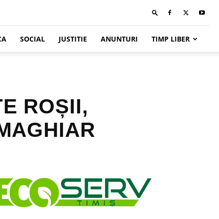
CA
SOCIAL
JUSTITIE
ANUNTURI
TIMP LIBER
E ROȘII,
 MAGHIAR