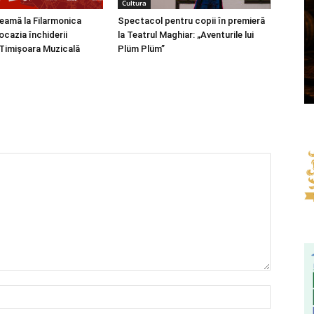
Cultura
seamă la Filarmonica
Spectacol pentru copii în premieră
ocazia închiderii
la Teatrul Maghiar: „Aventurile lui
i Timișoara Muzicală
Plüm Plüm”