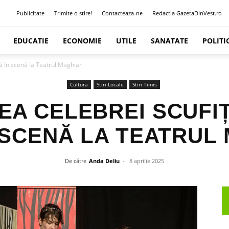
Publicitate
Trimite o stire!
Contacteaza-ne
Redactia GazetaDinVest.ro
EDUCATIE
ECONOMIE
UTILE
SANATATE
POLITI
să în scenă la Teatrul Maghiar
Cultura
Stiri Locale
Stiri Timis
A CELEBREI SCUFIȚ
 SCENĂ LA TEATRUL
De către
Anda Deliu
-
8 aprilie 2025