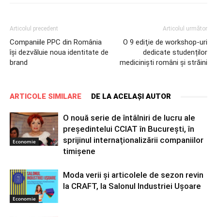
Articolul precedent
Articolul următor
Companiile PPC din România
O 9 ediţie de workshop-uri
își dezvăluie noua identitate de
dedicate studenților
brand
mediciniști români și străini
ARTICOLE SIMILARE
DE LA ACELAȘI AUTOR
O nouă serie de întâlniri de lucru ale
președintelui CCIAT în București, în
sprijinul internaționalizării companiilor
Economie
timișene
Moda verii și articolele de sezon revin
la CRAFT, la Salonul Industriei Ușoare
Economie