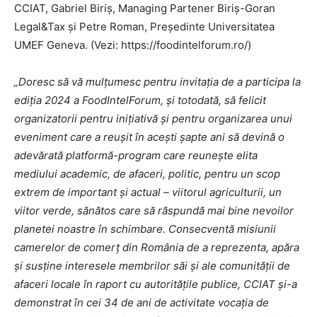
CCIAT, Gabriel Biriș, Managing Partener Biriș-Goran
Legal&Tax și Petre Roman, Președinte Universitatea
UMEF Geneva. (Vezi: https://foodintelforum.ro/)
„Doresc să vă mulțumesc pentru invitația de a participa la
ediția 2024 a FoodIntelForum, și totodată, să felicit
organizatorii pentru inițiativă și pentru organizarea unui
eveniment care a reușit în acești șapte ani să devină o
adevărată platformă-program care reunește elita
mediului academic, de afaceri, politic, pentru un scop
extrem de important și actual – viitorul agriculturii, un
viitor verde, sănătos care să răspundă mai bine nevoilor
planetei noastre în schimbare. Consecventă misiunii
camerelor de comerț din România de a reprezenta, apăra
şi susţine interesele membrilor săi şi ale comunităţii de
afaceri locale în raport cu autorităţile publice, CCIAT şi-a
demonstrat în cei 34 de ani de activitate vocația de