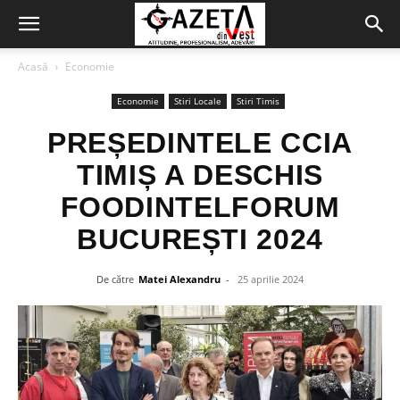
Acasă
Economie
Economie
Stiri Locale
Stiri Timis
PREȘEDINTELE CCIA
TIMIȘ A DESCHIS
FOODINTELFORUM
BUCUREȘTI 2024
De către
Matei Alexandru
-
25 aprilie 2024