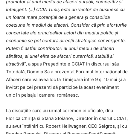
promotor al unui mediu de afaceri durabil, competitiv și
inteligent. (…) CCIA Timiș este un vector de business cu
un foarte mare potențial de a genera și consolida
coeziune în mediul de afaceri. Consider că prin eforturile
concertate ale principalilor actori din mediul politic și
economic se pot contura direcții strategice convergente.
Putem fi astfel contributori ai unui mediu de afaceri
sănătos, ai unei elite de afaceri puternică, stabilă și
atractivă”
, a spus Președintele CCIAT în discursul său.
Totodată, Domnia Sa a prezentat Forumul Internațional de
Afaceri care va avea loc la Timișoara între 9 și 10 mai și a
invitat pe cei prezenți să participe la acest eveniment
unic în peisajul cameral românesc.
La discuțiile care au urmat ceremoniei oficiale, dna
Florica Chiriţă și Stana Stoianov, Director în cadrul CCIAT,
au avut întâlniri cu Robert Hellwagner, CEO Selgros, și cu
Bogdan Popovici, Director al BucharestFoodSummit,