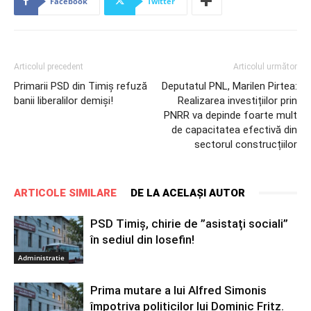
Facebook
Twitter
Articolul precedent
Articolul următor
Primarii PSD din Timiș refuză
Deputatul PNL, Marilen Pirtea:
banii liberalilor demiși!
Realizarea investițiilor prin
PNRR va depinde foarte mult
de capacitatea efectivă din
sectorul construcțiilor
ARTICOLE SIMILARE
DE LA ACELAȘI AUTOR
PSD Timiș, chirie de ”asistați sociali”
în sediul din Iosefin!
Administratie
Prima mutare a lui Alfred Simonis
împotriva politicilor lui Dominic Fritz.