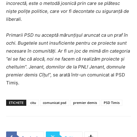
incorectă, este o metodă josnică prin care se plătesc
niște polițe politice, care vor fi decontate cu siguranță de
liberali.
Primarii PSD nu acceptă mărunțișul aruncat ca un praf în
ochi. Bugetele sunt insuficiente pentru ce proiecte sunt
necesare în comunități. Ar fi un joc de mimă din categoria
”ei se fac că alocă, noi ne facem că realizăm proiecte și
cheltuim”. Jenant, domnilor de la PNL! Jenant, domnule
premier demis Cîțu!”,
se arată într-un comunicat al PSD
Timiş.
ETICHETE
citu
comunicat psd
premier demis
PSD Timis