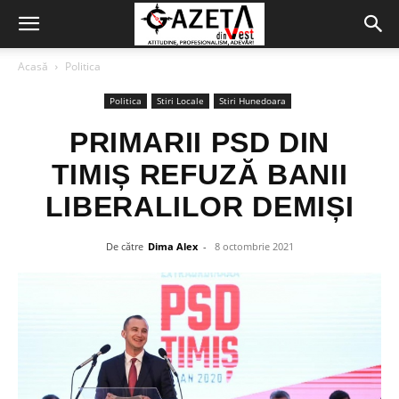
Acasă
Politica
Politica
Stiri Locale
Stiri Hunedoara
PRIMARII PSD DIN
TIMIȘ REFUZĂ BANII
LIBERALILOR DEMIȘI
De către
Dima Alex
-
8 octombrie 2021