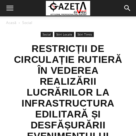
Acasă
Social
Social
Stiri Locale
Stiri Timis
RESTRICȚII DE
CIRCULAȚIE RUTIERĂ
ÎN VEDEREA
REALIZĂRII
LUCRĂRILOR LA
INFRASTRUCTURA
EDILITARĂ ȘI
DESFĂȘURĂRII