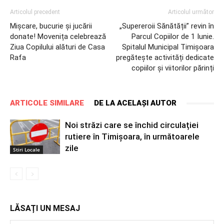
Articolul precedent
Articolul următor
Mișcare, bucurie și jucării
„Supereroii Sănătății” revin în
donate! Movenița celebrează
Parcul Copiilor de 1 Iunie.
Ziua Copilului alături de Casa
Spitalul Municipal Timișoara
Rafa
pregătește activități dedicate
copiilor și viitorilor părinți
ARTICOLE SIMILARE
DE LA ACELAȘI AUTOR
Noi străzi care se închid circulației
rutiere în Timișoara, în următoarele
zile
Stiri Locale
LĂSAȚI UN MESAJ