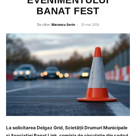
EVENIMENTULUI
BANAT FEST
De către
Marascu Sorin
-
29 mai 2026
La solicitarea Delgaz Grid, Scietății Drumuri Municipale
și Asociației Banat Link, comisia de circulație din cadrul