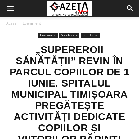
Acasă
Eveniment
Eveniment
Stiri Locale
Stiri Timis
„SUPEREROII
SĂNĂTĂȚII” REVIN ÎN
PARCUL COPIILOR DE 1
IUNIE. SPITALUL
MUNICIPAL TIMIȘOARA
PREGĂTEȘTE
ACTIVITĂȚI DEDICATE
COPIILOR ȘI