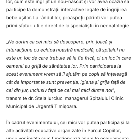
lor, cum este îngrijit un nou-născut și vor avea ocazia să
participe la demonstrații interactive legate de îngrijirea
bebelușilor. La rândul lor, proaspeții părinți vor putea
primi sfaturi utile direct de la specialiștii în neonatologie.
„
Ne dorim ca cei mici să descopere, prin joacă și
interacțiune cu echipa noastră medicală, că spitalul nu
este un loc de care trebuie să le fie frică, ci un loc în care
oamenii au grijă de sănătatea lor. Prin participarea la
acest eveniment vrem să îi ajutăm pe copii să înțeleagă
cât de importante sunt prevenția, igiena și grija față de
cei din jur, inclusiv față de cei mai mici dintre noi
”,
transmite dr. Stela Iurciuc, managerul Spitalului Clinic
Municipal de Urgență Timișoara.
În cadrul evenimentului, cei mici vor putea participa și la
alte activități educative organizate în Parcul Copiilor,
unde vor învăța cum funcționează anumite echipamente