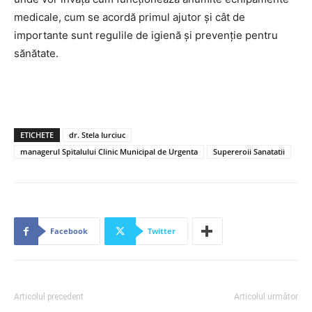
medicale, cum se acordă primul ajutor și cât de
importante sunt regulile de igienă și prevenție pentru
sănătate.
ETICHETE
dr. Stela Iurciuc
managerul Spitalului Clinic Municipal de Urgenta
Supereroii Sanatatii
Facebook
Twitter
Articolul precedent
Articolul următor