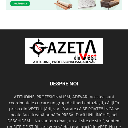
DESPRE NOI
ATITUDINE, PROFESIONALISM, ADEVĂR! Acestea sunt
coordonatele cu care un grup de tineri entuziaşti, căliţi în
presa din VESTUL ţării, vor să arate că SE POATE!! ÎNCĂ se
poate face treabă bună în PRESĂ. Dacă UNII ÎNCHID, noi
DESCHIDEM… Nu suntem doar „un alt site de ştiri”, suntem
un SITE DE ŞTIRI care vrea să dea ora exactă în VEST. Nu ne