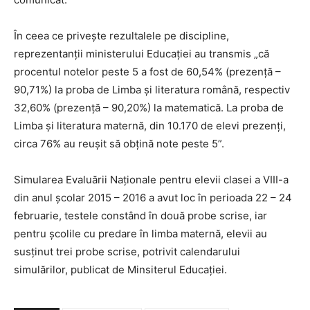
În ceea ce priveşte rezultalele pe discipline,
reprezentanţii ministerului Educaţiei au transmis „că
procentul notelor peste 5 a fost de 60,54% (prezenţă –
90,71%) la proba de Limba şi literatura română, respectiv
32,60% (prezenţă – 90,20%) la matematică. La proba de
Limba şi literatura maternă, din 10.170 de elevi prezenţi,
circa 76% au reuşit să obţină note peste 5”.
Simularea Evaluării Naţionale pentru elevii clasei a VIII-a
din anul şcolar 2015 – 2016 a avut loc în perioada 22 – 24
februarie, testele constând în două probe scrise, iar
pentru şcolile cu predare în limba maternă, elevii au
susţinut trei probe scrise, potrivit calendarului
simulărilor, publicat de Minsiterul Educaţiei.