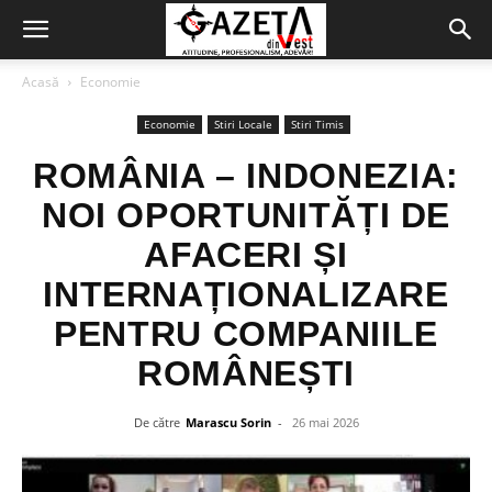
Acasă
Economie
Economie
Stiri Locale
Stiri Timis
ROMÂNIA – INDONEZIA:
NOI OPORTUNITĂȚI DE
AFACERI ȘI
INTERNAȚIONALIZARE
PENTRU COMPANIILE
ROMÂNEȘTI
De către
Marascu Sorin
-
26 mai 2026