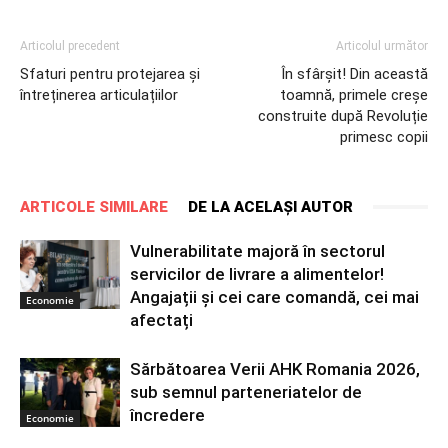
Articolul precedent
Articolul următor
Sfaturi pentru protejarea și
În sfârșit! Din această
întreținerea articulațiilor
toamnă, primele creșe
construite după Revoluție
primesc copii
ARTICOLE SIMILARE
DE LA ACELAȘI AUTOR
Vulnerabilitate majoră în sectorul
servicilor de livrare a alimentelor!
Angajații și cei care comandă, cei mai
Economie
afectați
Sărbătoarea Verii AHK Romania 2026,
sub semnul parteneriatelor de
încredere
Economie