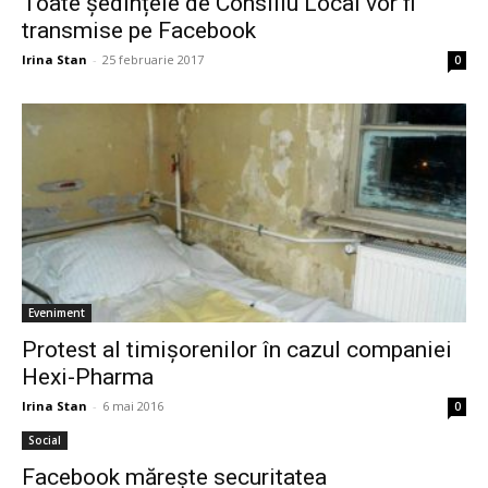
Toate ședințele de Consiliu Local vor fi
transmise pe Facebook
Irina Stan
-
25 februarie 2017
0
Eveniment
Protest al timișorenilor în cazul companiei
Hexi-Pharma
Irina Stan
-
6 mai 2016
0
Social
Facebook mărește securitatea