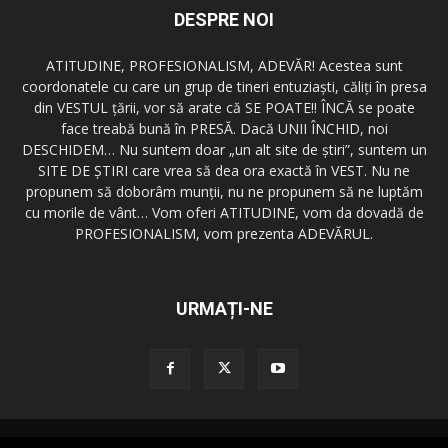
DESPRE NOI
ATITUDINE, PROFESIONALISM, ADEVĂR! Acestea sunt
coordonatele cu care un grup de tineri entuziaşti, căliţi în presa
din VESTUL ţării, vor să arate că SE POATE!! ÎNCĂ se poate
face treabă bună în PRESĂ. Dacă UNII ÎNCHID, noi
DESCHIDEM… Nu suntem doar „un alt site de ştiri”, suntem un
SITE DE ŞTIRI care vrea să dea ora exactă în VEST. Nu ne
propunem să doborâm munţii, nu ne propunem să ne luptăm
cu morile de vânt… Vom oferi ATITUDINE, vom da dovadă de
PROFESIONALISM, vom prezenta ADEVĂRUL.
URMAȚI-NE
Redactia GazetaDinVest.ro
Termeni de utilizare