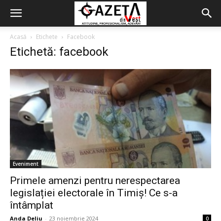
Acasă
Etichete
Facebook
Etichetă: facebook
Eveniment
Primele amenzi pentru nerespectarea
legislației electorale în Timiș! Ce s-a
întâmplat
Anda Deliu
-
23 noiembrie 2024
0