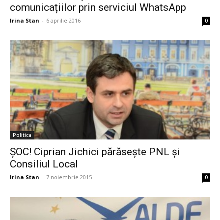
comunicațiilor prin serviciul WhatsApp
Irina Stan
-
6 aprilie 2016
0
Politica
ȘOC! Ciprian Jichici părăsește PNL și
Consiliul Local
Irina Stan
-
7 noiembrie 2015
0