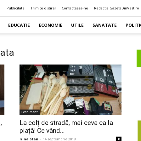
Publicitate
Trimite o stire!
Contacteaza-ne
Redactia GazetaDinVest.ro
EDUCATIE
ECONOMIE
UTILE
SANATATE
POLITI
cata
Eveniment
,
La colț de stradă, mai ceva ca la
piață! Ce vând...
Irina Stan
-
14 septembrie 2018
0