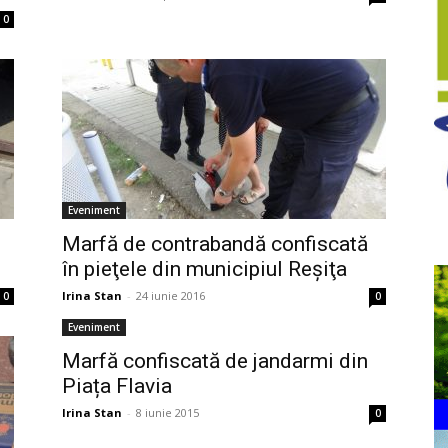
0
Eveniment
Marfă de contrabandă confiscată
în pieţele din municipiul Reşiţa
Irina Stan
-
24 iunie 2016
0
0
Eveniment
Marfă confiscată de jandarmi din
Piața Flavia
Irina Stan
-
8 iunie 2015
0