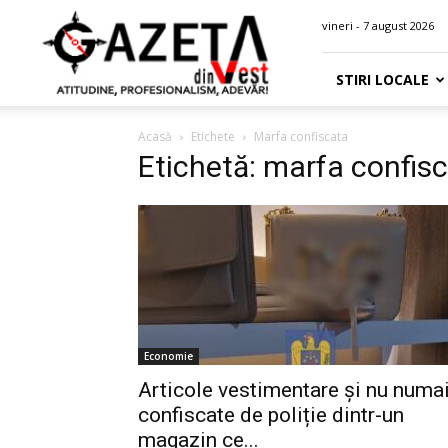
Gazeta
vineri - 7 august 2026
din
Vest
STIRI LOCALE
Acasă
Etichete
Marfa confiscata
Etichetă: marfa confis
Economie
Articole vestimentare și nu numai
confiscate de poliție dintr-un
magazin ce...