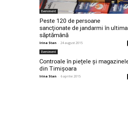
Eveniment
Peste 120 de persoane
sancţionate de jandarmi în ultima
săptămână
Irina Stan
-
24 august 2015
Eveniment
Controale în piețele și magazinel
din Timișoara
Irina Stan
-
6 aprilie 2015