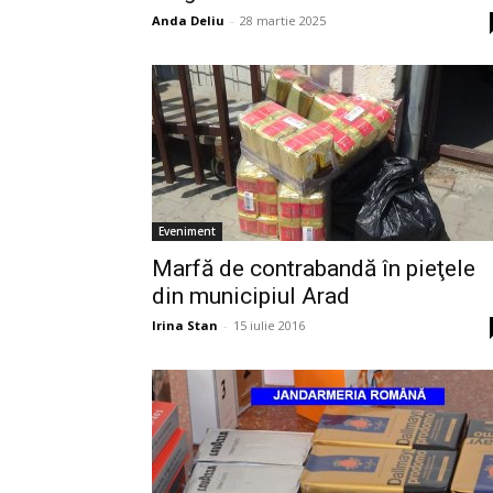
Anda Deliu
-
28 martie 2025
Eveniment
Marfă de contrabandă în pieţele
din municipiul Arad
Irina Stan
-
15 iulie 2016