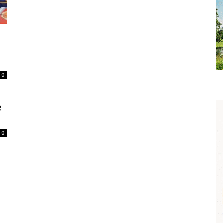
0
e
0