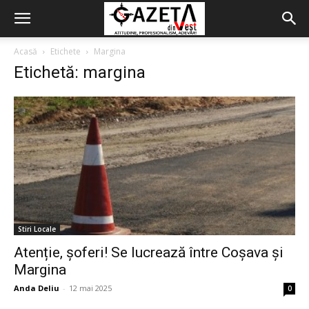
Acasă
Etichete
Margina
Etichetă: margina
Stiri Locale
Atenție, șoferi! Se lucrează între Coșava și
Margina
Anda Deliu
-
12 mai 2025
0