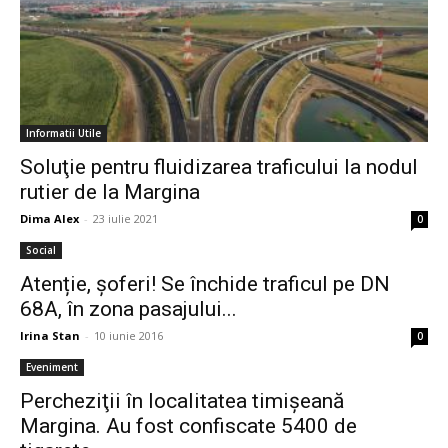
Informatii Utile
Soluţie pentru fluidizarea traficului la nodul
rutier de la Margina
Dima Alex
-
23 iulie 2021
0
Social
Atenție, șoferi! Se închide traficul pe DN
68A, în zona pasajului...
Irina Stan
-
10 iunie 2016
0
Eveniment
Percheziţii în localitatea timişeană
Margina. Au fost confiscate 5400 de