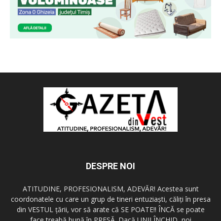
DESPRE NOI
ATITUDINE, PROFESIONALISM, ADEVĂR! Acestea sunt
coordonatele cu care un grup de tineri entuziaşti, căliţi în presa
din VESTUL ţării, vor să arate că SE POATE!! ÎNCĂ se poate
face treabă bună în PRESĂ. Dacă UNII ÎNCHID, noi