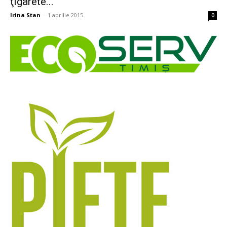
ţigarete...
Irina Stan
-
1 aprilie 2015
0