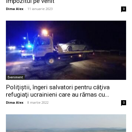
impozitul pe venit
Dima Alex
-
11 ianuarie 2023
0
Eveniment
Poliţiştii, îngeri salvatori pentru câţiva
refugiaţi ucrainieni care au rămas cu...
Dima Alex
-
8 martie 2022
0