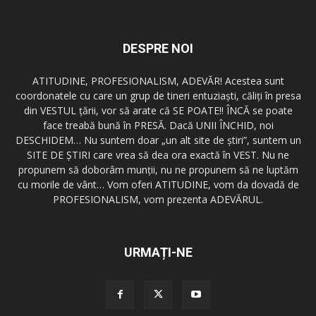
DESPRE NOI
ATITUDINE, PROFESIONALISM, ADEVĂR! Acestea sunt
coordonatele cu care un grup de tineri entuziaşti, căliţi în presa
din VESTUL ţării, vor să arate că SE POATE!! ÎNCĂ se poate
face treabă bună în PRESĂ. Dacă UNII ÎNCHID, noi
DESCHIDEM… Nu suntem doar „un alt site de ştiri”, suntem un
SITE DE ŞTIRI care vrea să dea ora exactă în VEST. Nu ne
propunem să doborâm munţii, nu ne propunem să ne luptăm
cu morile de vânt… Vom oferi ATITUDINE, vom da dovadă de
PROFESIONALISM, vom prezenta ADEVĂRUL.
URMAȚI-NE