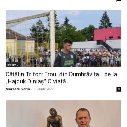
Interviu
Cătălin Trifon: Eroul din Dumbrăvița… de la
„Hajduk Diniaș” O viață...
Marascu Sorin
-
15 iunie 2022
0