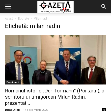
Acasă
Etichete
Milan radin
Etichetă: milan radin
Eveniment
Romanul istoric „Der Tormann” (Portarul), al
scriitorului timișorean Milan Radin,
prezentat...
Dima Alex
-
17 decembrie 2022
0