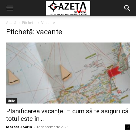
Acasă
Etichete
Vacante
Etichetă: vacante
Utile
Planificarea vacanței – cum să te asiguri că
totul este în...
Marascu Sorin
-
12 septembrie 2025
0