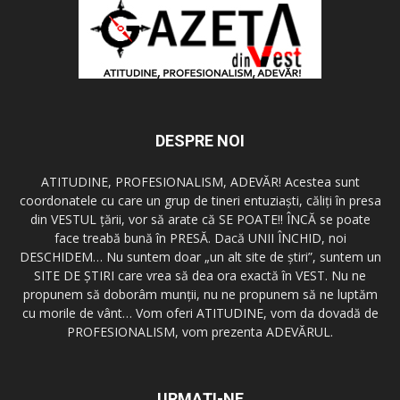
DESPRE NOI
ATITUDINE, PROFESIONALISM, ADEVĂR! Acestea sunt
coordonatele cu care un grup de tineri entuziaşti, căliţi în presa
din VESTUL ţării, vor să arate că SE POATE!! ÎNCĂ se poate
face treabă bună în PRESĂ. Dacă UNII ÎNCHID, noi
DESCHIDEM… Nu suntem doar „un alt site de ştiri”, suntem un
SITE DE ŞTIRI care vrea să dea ora exactă în VEST. Nu ne
propunem să doborâm munţii, nu ne propunem să ne luptăm
cu morile de vânt… Vom oferi ATITUDINE, vom da dovadă de
PROFESIONALISM, vom prezenta ADEVĂRUL.
URMAȚI-NE