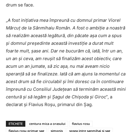
drum se face.
„
A fost inițiativa mea împreună cu domnul primar Viorel
Mărcuț de la Sânmihaiu Român. A fost o ambiție a noastră
să realizăm această legătură, din păcate așa cum a spus
și domnul președinte această investiție a durat mult
foarte mult, șase ani. Dar ne bucurăm că, iată, într un an,
un an și ceva, am reușit să finalizăm acest obiectiv, care
acum un an jumate, să zic așa, nu mai aveam nicio
speranță să se finalizeze. Iată că am ajuns la momentul ca
acest drum să fie circulabil și îmi doresc ca în continuare
împreună cu Consiliul Județean să terminăm această mini
centură și să legăm și Șagul de Chișoda și Giroc
”, a
declarat și Flavius Roșu, primarul din Șag.
ETICHETE
centura mica a orasului
flavius rosu
flavius rosu primar sag
simonis
sosea intre sanmihai si sag