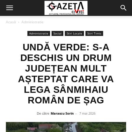
Acasă
Administratie
Administratie
Social
Stiri Locale
Stiri Timis
UNDĂ VERDE: S-A
DESCHIS UN DRUM
JUDEȚEAN MULT
AȘTEPTAT CARE VA
LEGA SÂNMIHAIU
ROMÂN DE ȘAG
De către
Marascu Sorin
-
7 mai 2026