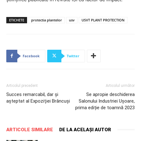
ETICHETE
protectia plantelor
usv
USVT PLANT PROTECTION
Facebook
Twitter
Articolul precedent
Articolul următor
Succes remarcabil, dar şi
Se apropie deschiderea
aşteptat al Expoziţiei Brâncuşi
Salonului Industriei Ușoare,
prima ediție de toamnă 2023
ARTICOLE SIMILARE
DE LA ACELAȘI AUTOR