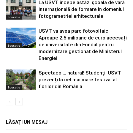
La USVT începe astăzi școala de vară
internațională de formare în domeniul
fotogrametriei arhitecturale
Educatie
USVT va avea parc fotovoltaic.
Aproape 2,5 milioane de euro accesați
de universitate din Fondul pentru
Educatie
modernizare gestionat de Ministerul
Energiei
Spectacol… natural! Studenții USVT
prezenți la cel mai mare festival al
florilor din România
Educatie
LĂSAȚI UN MESAJ