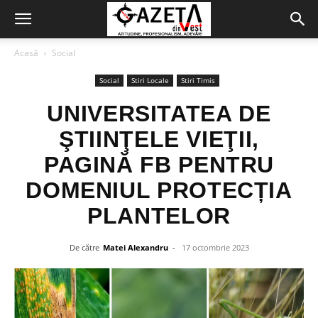
Acasă
Social
Social
Stiri Locale
Stiri Timis
UNIVERSITATEA DE
ŞTIINŢELE VIEŢII,
PAGINĂ FB PENTRU
DOMENIUL PROTECȚIA
PLANTELOR
De către
Matei Alexandru
-
17 octombrie 2023