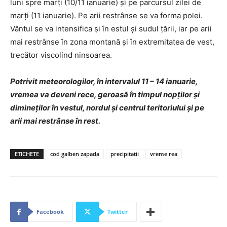
luni spre marți (10/11 ianuarie) și pe parcursul zilei de
marți (11 ianuarie). Pe arii restrânse se va forma polei.
Vântul se va intensifica și în estul și sudul țării, iar pe arii
mai restrânse în zona montană și în extremitatea de vest,
trecător viscolind ninsoarea.
Potrivit meteorologilor, în intervalul 11 – 14 ianuarie,
vremea va deveni rece, geroasă în timpul nopților și
dimineților în vestul, nordul și centrul teritoriului și pe
arii mai restrânse în rest.
ETICHETE
cod galben zapada
precipitatii
vreme rea
Facebook
Twitter