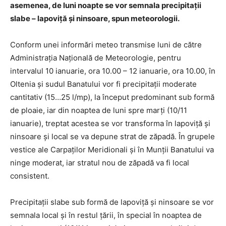
asemenea, de luni noapte se vor semnala precipitații
slabe – lapoviță și ninsoare, spun meteorologii.
Conform unei informări meteo transmise luni de către
Administrația Națională de Meteorologie, pentru
intervalul 10 ianuarie, ora 10.00 – 12 ianuarie, ora 10.00, în
Oltenia și sudul Banatului vor fi precipitații moderate
cantitativ (15…25 l/mp), la început predominant sub formă
de ploaie, iar din noaptea de luni spre marți (10/11
ianuarie), treptat acestea se vor transforma în lapoviță și
ninsoare și local se va depune strat de zăpadă. În grupele
vestice ale Carpaților Meridionali și în Munții Banatului va
ninge moderat, iar stratul nou de zăpadă va fi local
consistent.
Precipitații slabe sub formă de lapoviță și ninsoare se vor
semnala local și în restul țării, în special în noaptea de