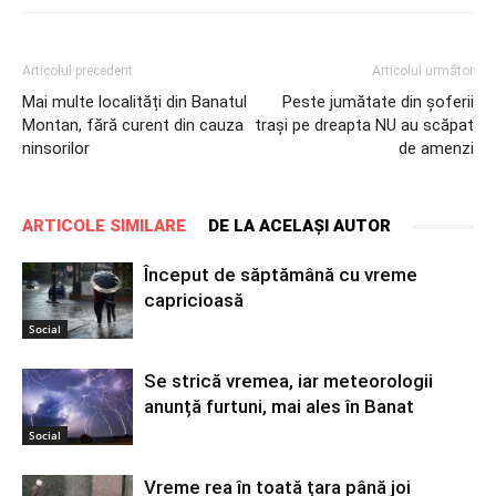
Articolul precedent
Articolul următor
Mai multe localități din Banatul
Peste jumătate din șoferii
Montan, fără curent din cauza
trași pe dreapta NU au scăpat
ninsorilor
de amenzi
ARTICOLE SIMILARE
DE LA ACELAȘI AUTOR
Început de săptămână cu vreme
capricioasă
Social
Se strică vremea, iar meteorologii
anunță furtuni, mai ales în Banat
Social
Vreme rea în toată țara până joi