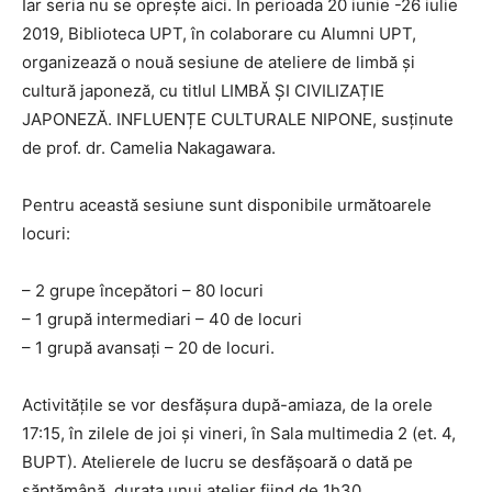
Iar seria nu se oprește aici. În perioada 20 iunie -26 iulie
2019, Biblioteca UPT, în colaborare cu Alumni UPT,
organizează o nouă sesiune de ateliere de limbă și
cultură japoneză, cu titlul LIMBĂ ȘI CIVILIZAȚIE
JAPONEZĂ. INFLUENȚE CULTURALE NIPONE, susținute
de prof. dr. Camelia Nakagawara.
Pentru această sesiune sunt disponibile următoarele
locuri:
– 2 grupe începători – 80 locuri
– 1 grupă intermediari – 40 de locuri
– 1 grupă avansați – 20 de locuri.
Activitățile se vor desfășura după-amiaza, de la orele
17:15, în zilele de joi și vineri, în Sala multimedia 2 (et. 4,
BUPT). Atelierele de lucru se desfășoară o dată pe
săptămână, durata unui atelier fiind de 1h30.