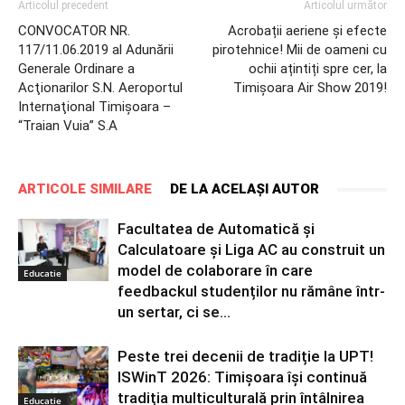
Articolul precedent
Articolul următor
CONVOCATOR NR.
Acrobații aeriene și efecte
117/11.06.2019 al Adunării
pirotehnice! Mii de oameni cu
Generale Ordinare a
ochii ațintiți spre cer, la
Acţionarilor S.N. Aeroportul
Timișoara Air Show 2019!
Internaţional Timişoara –
“Traian Vuia” S.A
ARTICOLE SIMILARE
DE LA ACELAȘI AUTOR
Facultatea de Automatică și
Calculatoare și Liga AC au construit un
model de colaborare în care
Educatie
feedbackul studenților nu rămâne într-
un sertar, ci se...
Peste trei decenii de tradiție la UPT!
ISWinT 2026: Timișoara își continuă
tradiția multiculturală prin întâlnirea
Educatie