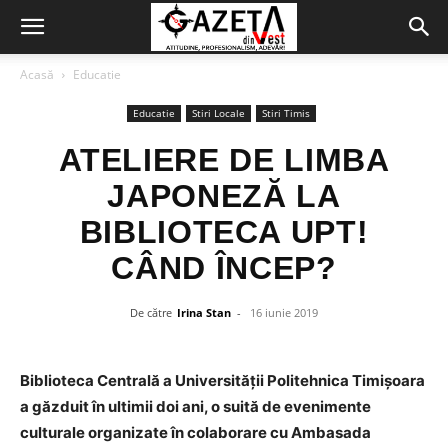
Acasă
Educatie
Educatie
Stiri Locale
Stiri Timis
ATELIERE DE LIMBA
JAPONEZĂ LA
BIBLIOTECA UPT!
CÂND ÎNCEP?
De către
Irina Stan
-
16 iunie 2019
Biblioteca Centrală a Universității Politehnica Timișoara
a găzduit în ultimii doi ani, o suită de evenimente
culturale organizate în colaborare cu Ambasada