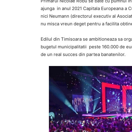
Primarul Nicolae Robu se bate cu pumnul in p
ajunga in anul 2021 Capitala Europeana a Cul
nici Neumann (directorul executiv al Asociat
nu misca vreun deget pentru a facilita obtine
Edilul din Timisoara se ambitioneaza sa org
bugetul municipalitatii peste 160.000 de euro
de un real succes din partea banatenilor.