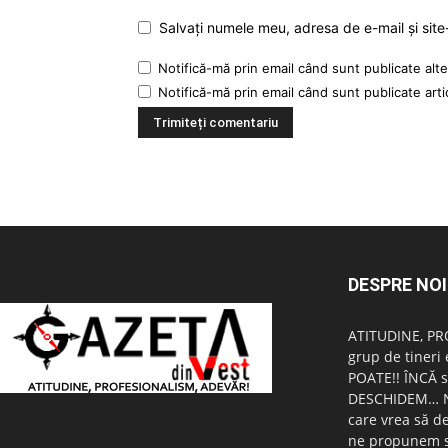
Salvați numele meu, adresa de e-mail și site
Notifică-mă prin email când sunt publicate alte
Notifică-mă prin email când sunt publicate arti
DESPRE NOI
ATITUDINE, PR
grup de tineri 
POATE!! ÎNCĂ s
DESCHIDEM… Nu 
care vrea să d
ne propunem s