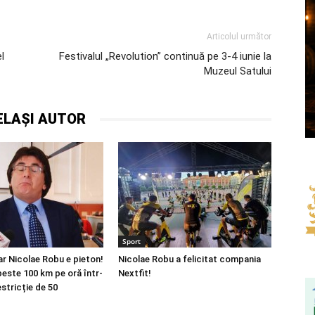
Articolul următor
l
Festivalul „Revolution” continuă pe 3-4 iunie la
Muzeul Satului
ELAȘI AUTOR
Sport
ar Nicolae Robu e pieton!
Nicolae Robu a felicitat compania
este 100 km pe oră într-
Nextfit!
stricție de 50