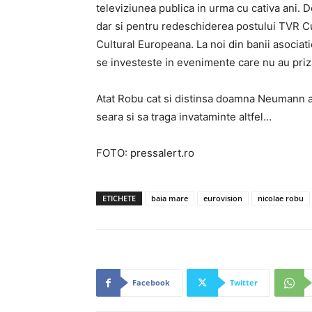
televiziunea publica in urma cu cativa ani.
dar si pentru redeschiderea postului TVR Cul
Cultural Europeana. La noi din banii asociatie
se investeste in evenimente care nu au priza
Atat Robu cat si distinsa doamna Neumann a
seara si sa traga invataminte altfel…
FOTO: pressalert.ro
ETICHETE
baia mare
eurovision
nicolae robu
Facebook
Twitter