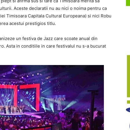
iept si afirma sus si tare ca Timisoara merita sa
turii. Aceste declaratii nu au nici o noima pentru ca
iei Timisoara Capitala Cultural Europeana) si nici Robu
rea acestui prestigios titlu.
anizeze un festiva de Jazz care scoate anual din
. Asta in conditiile in care festivalul nu s-a bucurat