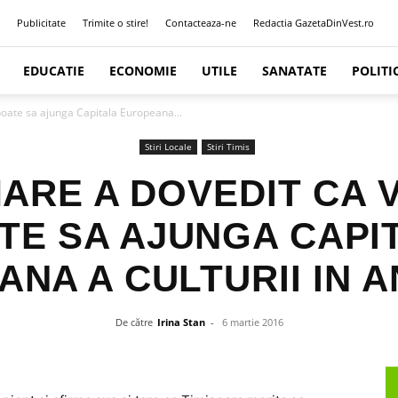
Publicitate
Trimite o stire!
Contacteaza-ne
Redactia GazetaDinVest.ro
EDUCATIE
ECONOMIE
UTILE
SANATATE
POLITI
poate sa ajunga Capitala Europeana...
Stiri Locale
Stiri Timis
MARE A DOVEDIT CA V
TE SA AJUNGA CAPI
NA A CULTURII IN A
De către
Irina Stan
-
6 martie 2016