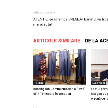
Articolul precedent
ATENTIE, se schimba VREMEA! Banatul va fi ce
mai afectat
ARTICOLE SIMILARE
DE LA AC
Politica
Eveniment
Kensington Communication a ”lovit”
Fostul prim
și în Timișoara în acest an
Mergea cu p
o zonă cu re