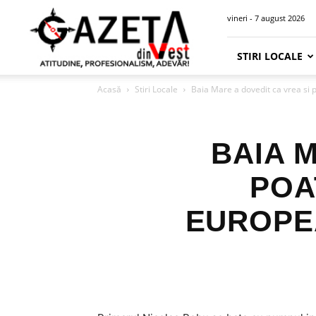
Gazeta
vineri - 7 august 2026
din
Vest
STIRI LOCALE
Acasă
Stiri Locale
Baia Mare a dovedit ca vrea si 
BAIA 
POA
EUROPEA