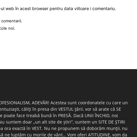
-ul web în acest browser pentru data viitoare i comentariu.
 comentarii.
cole noi.
OFESIONALISM, ADEVĂR! Acestea sunt coordonatele cu care un
entuziaşti, căliţi în presa din VESTUL ţării, vor să arate că SE
e poate face treabă bună în PRESĂ. Dacă UNII ÎNCHID, noi
suntem doar „un alt site de ştiri”, suntem un SITE DE ŞTIRI
ea ora exactă în VEST. Nu ne propunem să doborâm munţii, nu
ă ne luptăm cu morile de vânt… Vom oferi ATITUDINE, vom da